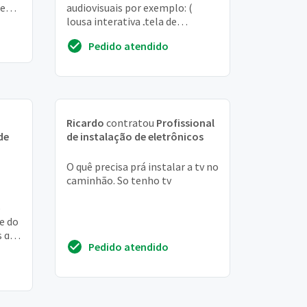
se
audiovisuais por exemplo: (
lousa interativa ,tela de
projeção,sistema de som, rack,
Pedido atendido
soldar cabo ...
Ricardo
contratou
Profissional
de
de instalação de eletrônicos
O quê precisa prá instalar a tv no
caminhão. So tenho tv
o
e do
s que
Pedido atendido
ra o