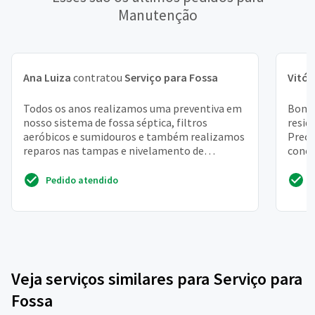
Manutenção
Ana Luiza
contratou
Serviço para Fossa
Vitór
Todos os anos realizamos uma preventiva em
Bom d
nosso sistema de fossa séptica, filtros
resid
aeróbicos e sumidouros e também realizamos
Preci
reparos nas tampas e nivelamento de
concr
bloquetes, segue abaixo a...
dentro
Pedido atendido
Veja serviços similares para Serviço para
Fossa