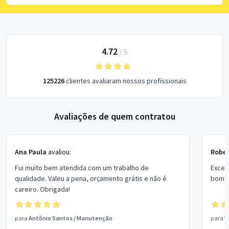
4.72
/
5
125226
clientes avaliaram nossos profissionais
Avaliações de quem contratou
Ana Paula
avaliou:
Rober
Fui muito bem atendida com um trabalho de
Excel
qualidade. Valeu a pena, orçamento grátis e não é
bom p
careiro. Obrigada!
para
Antônio Santos
/
Manutenção
para
V