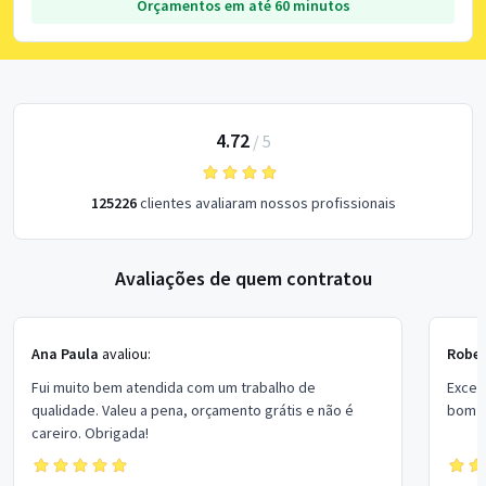
Orçamentos em até 60 minutos
4.72
/
5
125226
clientes avaliaram nossos profissionais
Avaliações de quem contratou
Ana Paula
avaliou:
Rober
Fui muito bem atendida com um trabalho de
Excel
qualidade. Valeu a pena, orçamento grátis e não é
bom p
careiro. Obrigada!