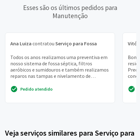
Esses são os últimos pedidos para
Manutenção
Ana Luiza
contratou
Serviço para Fossa
Vitór
Todos os anos realizamos uma preventiva em
Bom d
nosso sistema de fossa séptica, filtros
resid
aeróbicos e sumidouros e também realizamos
Preci
reparos nas tampas e nivelamento de
concr
bloquetes, segue abaixo a...
dentro
Pedido atendido
Veja serviços similares para Serviço para