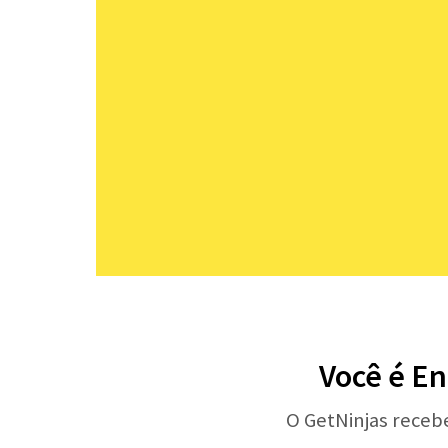
Você é En
O GetNinjas receb