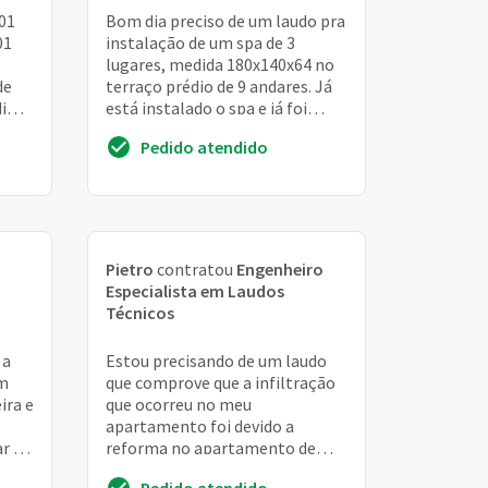
(01
Bom dia preciso de um laudo pra
01
instalação de um spa de 3
lugares, medida 180x140x64 no
de
terraço prédio de 9 andares. Já
dim -
está instalado o spa e já foi
...
testado 3 vezes, preciso do
Pedido atendido
laudo pra...
Pietro
contratou
Engenheiro
m
Especialista em Laudos
Técnicos
 a
Estou precisando de um laudo
em
que comprove que a infiltração
ira e
que ocorreu no meu
apartamento foi devido a
r o
reforma no apartamento de
cima, caso o proprietário se
Pedido atendido