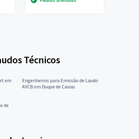
negue a arcar com os danos c...
Laudos Técnicos
Art em
Engenheiros para Emissão de Laudo
AVCB em Duque de Caxias
o de