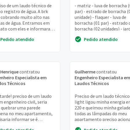
iso de um laudo técnico de
- matriz - luva de borracha 
o registro de água. A brk
par) - estrado de borracha (
 cobrando muito alto nas
unidade) - flaquer - luva de
as de água. Entramos em
borracha (01 par) - estrado 
ato com eles e informaram
borracha (02 unidades) - jar
precisam de um laudo
luva de borracha (01 par) - es
Pedido atendido
Pedido atendido
ico do reg...
 Henrique
contratou
Guilherme
contratou
nheiro Especialista em
Engenheiro Especialista e
dos Técnicos
Laudos Técnicos
tarde! preciso de um laudo
Preciso de um laudo técnico
m engenheiro civil, seria
light ligou minha energia 
 quebrar uma parede
220 e queimou minha gelade
uena no meu apartamento,
todas as lâmpadas do meu
isaria informar se é
apartamento preciso aciona
utural ou não. Vocês
seguro. Quero saber valores
Pedido atendido
Pedido atendido