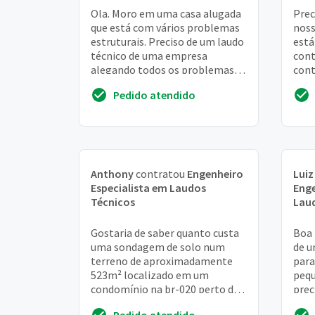
Ola. Moro em uma casa alugada
Prec
que está com vários problemas
noss
estruturais. Preciso de um laudo
está
técnico de uma empresa
cont
alegando todos os problemas e
cont
riscos da falta de manutenção
que 
Pedido atendido
da casa par...
técn
Anthony
contratou
Engenheiro
Luiz
Especialista em Laudos
Enge
Técnicos
Lau
Gostaria de saber quanto custa
Boa 
uma sondagem de solo num
de u
terreno de aproximadamente
para
523m² localizado em um
peq
condomínio na br-020 perto de
prec
SOBRADINHO/DF. Sondagem
estr
Pedido atendido