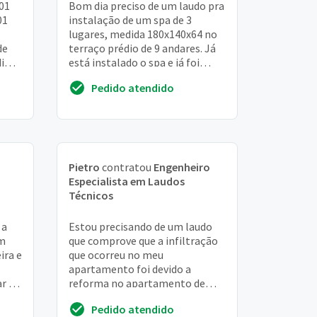
(01
Bom dia preciso de um laudo pra
01
instalação de um spa de 3
lugares, medida 180x140x64 no
de
terraço prédio de 9 andares. Já
dim -
está instalado o spa e já foi
...
testado 3 vezes, preciso do
Pedido atendido
laudo pra...
Pietro
contratou
Engenheiro
m
Especialista em Laudos
Técnicos
 a
Estou precisando de um laudo
em
que comprove que a infiltração
ira e
que ocorreu no meu
apartamento foi devido a
r o
reforma no apartamento de
cima, caso o proprietário se
Pedido atendido
negue a arcar com os danos c...