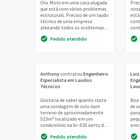
Ola. Moro em uma casa alugada
Prec
que está com vários problemas
noss
estruturais. Preciso de um laudo
está
técnico de uma empresa
cont
alegando todos os problemas e
cont
riscos da falta de manutenção
que 
Pedido atendido
da casa par...
técn
Anthony
contratou
Engenheiro
Luiz
Especialista em Laudos
Enge
Técnicos
Lau
Gostaria de saber quanto custa
Boa 
uma sondagem de solo num
de u
terreno de aproximadamente
para
523m² localizado em um
peq
condomínio na br-020 perto de
prec
SOBRADINHO/DF. Sondagem
estr
Pedido atendido
com 2 furos
trab