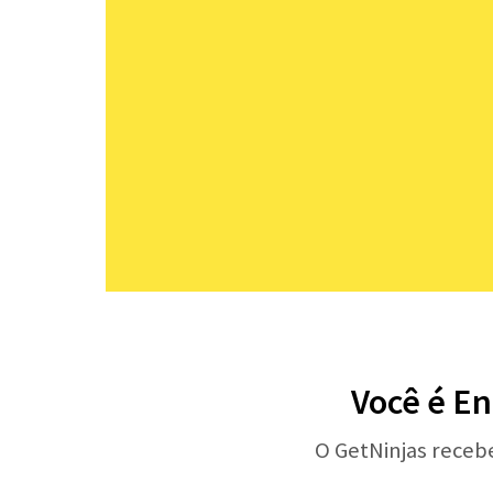
Você é En
O GetNinjas receb