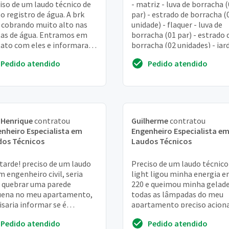
iso de um laudo técnico de
- matriz - luva de borracha 
o registro de água. A brk
par) - estrado de borracha (
 cobrando muito alto nas
unidade) - flaquer - luva de
as de água. Entramos em
borracha (01 par) - estrado 
ato com eles e informaram
borracha (02 unidades) - jar
precisam de um laudo
luva de borracha (01 par) - es
Pedido atendido
Pedido atendido
ico do reg...
 Henrique
contratou
Guilherme
contratou
nheiro Especialista em
Engenheiro Especialista e
dos Técnicos
Laudos Técnicos
tarde! preciso de um laudo
Preciso de um laudo técnico
m engenheiro civil, seria
light ligou minha energia 
 quebrar uma parede
220 e queimou minha gelade
uena no meu apartamento,
todas as lâmpadas do meu
isaria informar se é
apartamento preciso aciona
utural ou não. Vocês
seguro. Quero saber valores
Pedido atendido
Pedido atendido
alham com esse tipo ...