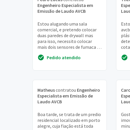
Engenheiro Especialista em
Espe
Emissão de Laudo AVCB
Lau
Estou alugando uma sala
Esto
comercial, e pretendo colocar
avcb
duas paredes de drywall mas
plás
para isso, necessito colocar
dete
mais dois sensores de fumaça e
cota
um sprinkers de agua.
manu
Pedido atendido
Apresentar esse projeto...
sist
Matheus
contratou
Engenheiro
Caro
Especialista em Emissão de
Espe
Laudo AVCB
Lau
Boa tarde, se trata de um predio
Gost
residencial localizado em porto
imov
alegre, cuja fiação está toda
mina