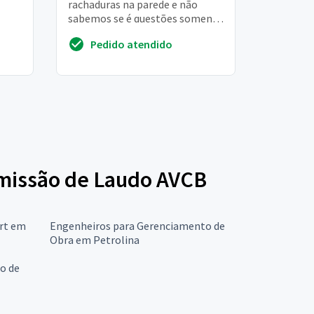
rachaduras na parede e não
sabemos se é questões somente
de pequenos reparos ou algo na
Pedido atendido
estrutura
 Emissão de Laudo AVCB
Art em
Engenheiros para Gerenciamento de
Obra em Petrolina
o de