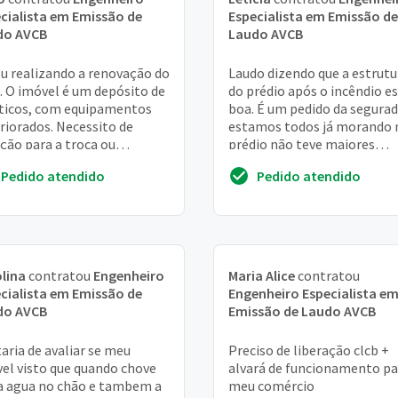
cialista em Emissão de
Especialista em Emissão de
do AVCB
Laudo AVCB
u realizando a renovação do
Laudo dizendo que a estrutu
. O imóvel é um depósito de
do prédio após o incêndio e
ticos, com equipamentos
boa. É um pedido da segura
riorados. Necessito de
estamos todos já morando 
ção para a troca ou
prédio não teve maiores
tenção do sistema -
problemas foi incêndio
Pedido atendido
Pedido atendido
ema de hidrantes;...
lina
contratou
Engenheiro
Maria Alice
contratou
cialista em Emissão de
Engenheiro Especialista e
do AVCB
Emissão de Laudo AVCB
aria de avaliar se meu
Preciso de liberação clcb +
el visto que quando chove
alvará de funcionamento pa
 agua no chão e tambem a
meu comércio