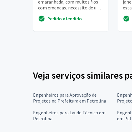
emaranhada, com muitos fios
jane
com emendas, necessito de uma
esta
analise do estado em que se
algu
Pedido atendido
encont...
Veja serviços similares
Engenheiros para Aprovação de
Engenh
Projetos na Prefeitura em Petrolina
Projet
Engenheiros para Laudo Técnico em
Engenhe
Petrolina
em Pet