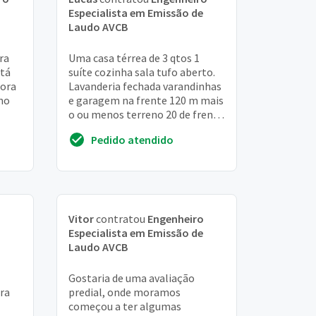
Especialista em Emissão de
Laudo AVCB
ra
Uma casa térrea de 3 qtos 1
stá
suíte cozinha sala tufo aberto.
dora
Lavanderia fechada varandinhas
no
e garagem na frente 120 m mais
o ou menos terreno 20 de frente
15 fundos
Pedido atendido
Vitor
contratou
Engenheiro
m
Especialista em Emissão de
Laudo AVCB
Gostaria de uma avaliação
ra
predial, onde moramos
começou a ter algumas