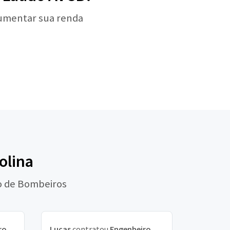
aumentar sua renda
olina
po de Bombeiros
ro
Lucas
contratou
Engenheiro