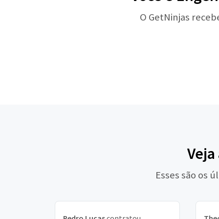
O GetNinjas receb
Veja
Esses são os ú
Pedro Lucas
contratou
The