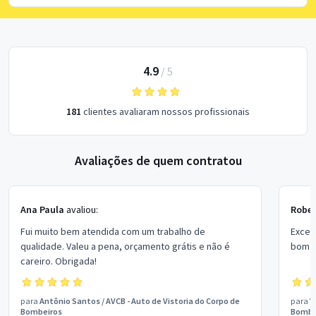
4.9
/
5
181
clientes avaliaram nossos profissionais
Avaliações de quem contratou
Ana Paula
avaliou:
Rober
Fui muito bem atendida com um trabalho de
Excel
qualidade. Valeu a pena, orçamento grátis e não é
bom p
careiro. Obrigada!
para
Antônio Santos
/
AVCB - Auto de Vistoria do Corpo de
para
V
Bombeiros
Bombe