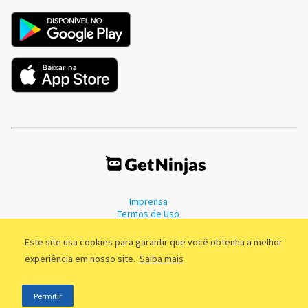
Imprensa
Termos de Uso
Política de Privacidade
Este site usa cookies para garantir que você obtenha a melhor
experiência em nosso site.
Saiba mais
©2011 - 2026, GetNinjas LTDA. CNPJ 55.744.877/0001-89 - Rua Dr.
Permitir
Fernandes Coelho, 85 - 3º andar - São Paulo/SP - Brasil