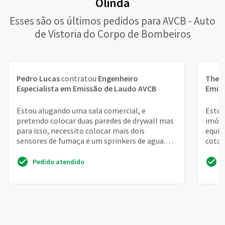
Olinda
Esses são os últimos pedidos para AVCB - Auto
de Vistoria do Corpo de Bombeiros
Pedro Lucas
contratou
Engenheiro
Theo
Especialista em Emissão de Laudo AVCB
Emis
Estou alugando uma sala comercial, e
Estou
pretendo colocar duas paredes de drywall mas
imóve
para isso, necessito colocar mais dois
equip
sensores de fumaça e um sprinkers de agua.
cotaç
Apresentar esse projeto...
siste
Pedido atendido