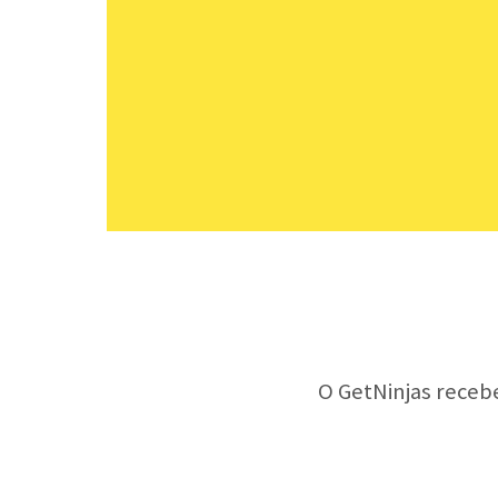
O GetNinjas receb