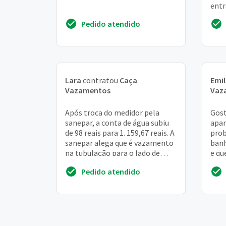
entr
desc
Pedido atendido
cria
Lara
contratou
Caça
Emil
Vazamentos
Vaz
Após troca do medidor pela
Gost
sanepar, a conta de água subiu
apa
de 98 reais para 1. 159,67 reais. A
pro
sanepar alega que é vazamento
banh
na tubulação para o lado de
e qu
dentro do muro e sugeriu que
na m
Pedido atendido
contra...
Pode