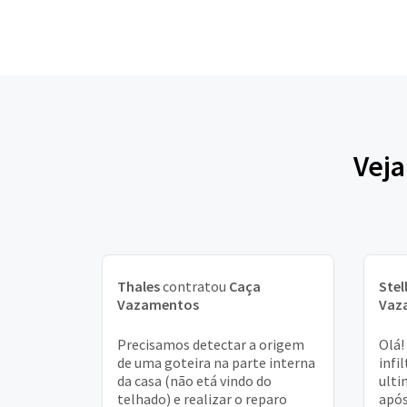
Veja
Thales
contratou
Caça
Stel
Vazamentos
Vaz
Precisamos detectar a origem
Olá!
de uma goteira na parte interna
infi
da casa (não etá vindo do
ulti
telhado) e realizar o reparo
apó