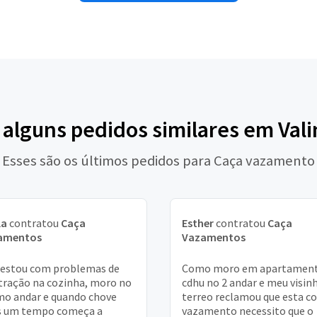
 alguns pedidos similares em Val
Esses são os últimos pedidos para Caça vazamento
la
contratou
Caça
Esther
contratou
Caça
amentos
Vazamentos
 estou com problemas de
Como moro em apartament
ltração na cozinha, moro no
cdhu no 2 andar e meu visin
mo andar e quando chove
terreo reclamou que esta c
s um tempo começa a
vazamento necessito que o