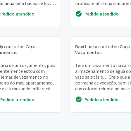
ar agua pela fiação de luz,
profissional tenha o aparel
endo pela lampada e
que detecte na parede a or
Pedido atendido
Pedido atendido
ndo goteiras. Go...
do vasamen...
ly
contratou
Caça
Davi Lucca
contratou
Caça
amentos
Vazamentos
aria de um orçamento, pois
Tem um vazamento na caixa
rentemente estou com
armazenamento de água do
blemas de vazamento no
vaso sanitário. . . Creio que a
eiro do meu apartamento,
borracha de vedação, tem 
e está causando infiltração
que colocar rejunte no base
inha vizinha de baixo.
vaso sanitario, tem pequen
Pedido atendido
Pedido atendido
riam me enviar...
vazamento e a...