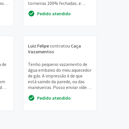
ho
torneiras 100% fechadas, e
igem
hidrômetro gira lenta, mas
Pedido atendido
constantemente. Não h...
Luiz Felipe
contratou
Caça
Vazamentos
 de
Tenho pequeno vazamento de
água embaixo do meu aquecedor
de gás. A impressão é de que
tbm
está saindo da parede, ou das
 do
mangueiras. Posso enviar vídeo
o
e foto via whatsapp para
Pedido atendido
avaliação. Obri...