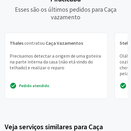
Esses são os últimos pedidos para Caça
vazamento
Thales
contratou
Caça Vazamentos
Stell
Precisamos detectar a origem de uma goteira
Olá! 
na parte interna da casa (não etá vindo do
cozin
telhado) e realizar o reparo
chove
pela 
criand
Pedido atendido
Veja serviços similares para Caça