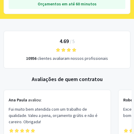
Orçamentos em até 60 minutos
4.69
/
5
10956
clientes avaliaram nossos profissionais
Avaliações de quem contratou
Ana Paula
avaliou:
Rober
Fui muito bem atendida com um trabalho de
Excel
qualidade. Valeu a pena, orçamento grátis e não é
bom p
careiro. Obrigada!