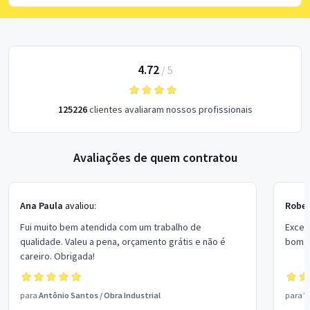
4.72
/
5
125226
clientes avaliaram nossos profissionais
Avaliações de quem contratou
Ana Paula
avaliou:
Rober
Fui muito bem atendida com um trabalho de
Excel
qualidade. Valeu a pena, orçamento grátis e não é
bom p
careiro. Obrigada!
para
Antônio Santos
/
Obra Industrial
para
V