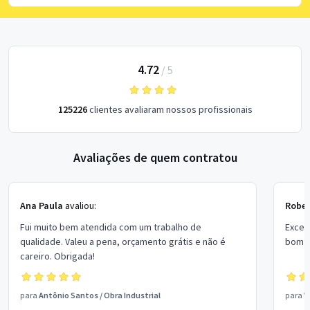
4.72
/
5
125226
clientes avaliaram nossos profissionais
Avaliações de quem contratou
Ana Paula
avaliou:
Rober
Fui muito bem atendida com um trabalho de
Excel
qualidade. Valeu a pena, orçamento grátis e não é
bom p
careiro. Obrigada!
para
Antônio Santos
/
Obra Industrial
para
V