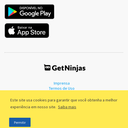
Imprensa
Termos de Uso
Política de Privacidade
Este site usa cookies para garantir que você obtenha a melhor
experiência em nosso site.
Saiba mais
©2011 - 2026, GetNinjas LTDA. CNPJ 55.744.877/0001-89 - Rua Dr.
Permitir
Fernandes Coelho, 85 - 3º andar - São Paulo/SP - Brasil