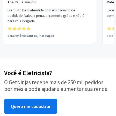
Ana Paula
avaliou:
Rober
Fui muito bem atendida com um trabalho de
Excel
qualidade. Valeu a pena, orçamento grátis e não é
bom p
careiro. Obrigada!
para
Antônio Santos
/
Instalação
para
V
Você é Eletricista?
O GetNinjas recebe mais de 250 mil pedidos
por mês e pode ajudar a aumentar sua renda
Quero me cadastrar