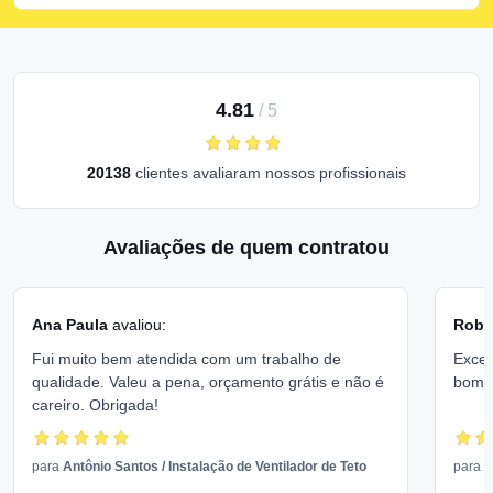
4.81
/
5
20138
clientes avaliaram nossos profissionais
Avaliações de quem contratou
Ana Paula
avaliou:
Rober
Fui muito bem atendida com um trabalho de
Excel
qualidade. Valeu a pena, orçamento grátis e não é
bom 
careiro. Obrigada!
para
Antônio Santos
/
Instalação de Ventilador de Teto
para
V