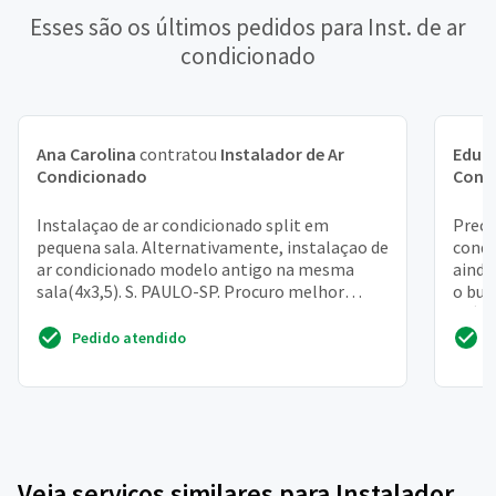
Esses são os últimos pedidos para Inst. de ar
condicionado
Ana Carolina
contratou
Instalador de Ar
Edua
Condicionado
Cond
Instalaçao de ar condicionado split em
Preci
pequena sala. Alternativamente, instalaçao de
condi
ar condicionado modelo antigo na mesma
ainda
sala(4x3,5). S. PAULO-SP. Procuro melhor
o bur
preço
prédi
Pedido atendido
Veja serviços similares para Instalador