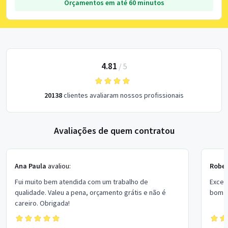
Orçamentos em até 60 minutos
4.81
/
5
20138
clientes avaliaram nossos profissionais
Avaliações de quem contratou
Ana Paula
avaliou:
Rober
Fui muito bem atendida com um trabalho de
Excel
qualidade. Valeu a pena, orçamento grátis e não é
bom p
careiro. Obrigada!