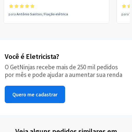
para
Antônio Santos
/
Fiação elétrica
para
V
Você é Eletricista?
O GetNinjas recebe mais de 250 mil pedidos
por mês e pode ajudar a aumentar sua renda
Quero me cadastrar
Veja alguns pedidos similares em