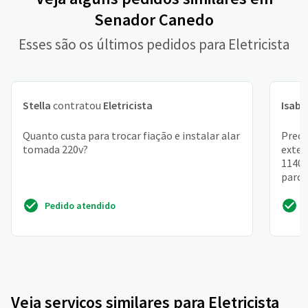
Senador Canedo
Esses são os últimos pedidos para Eletricista
Stella
contratou
Eletricista
Isabe
Quanto custa para trocar fiação e instalar alar
Preci
tomada 220v?
exten
1140w
parci
Pedido atendido
Veja serviços similares para Eletricista