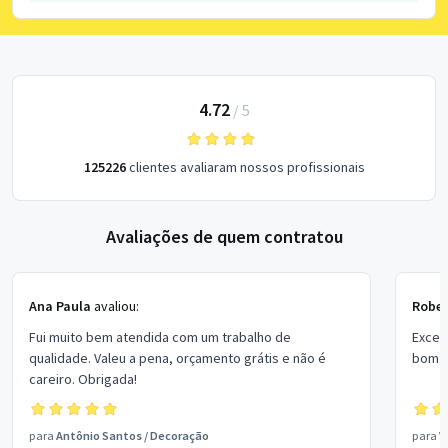
4.72
/
5
125226
clientes avaliaram nossos profissionais
Avaliações de quem contratou
Ana Paula
avaliou:
Rober
Fui muito bem atendida com um trabalho de
Excel
qualidade. Valeu a pena, orçamento grátis e não é
bom p
careiro. Obrigada!
para
Antônio Santos
/
Decoração
para
V