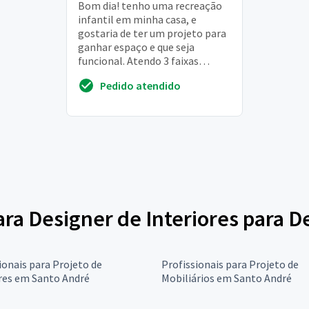
Bom dia! tenho uma recreação
infantil em minha casa, e
gostaria de ter um projeto para
ganhar espaço e que seja
funcional. Atendo 3 faixas
etarias, ate 5 anos ate 10 anos,
Pedido atendido
ate 14 anos. Do...
para Designer de Interiores para 
ionais para Projeto de
Profissionais para Projeto de
res em Santo André
Mobiliários em Santo André