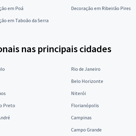
ção em Poá
Decoração em Ribeirão Pires
ção em Taboão da Serra
onais nas principais cidades
ulo
Rio de Janeiro
a
Belo Horizonte
hos
Niterói
o Preto
Florianópolis
André
Campinas
s
Campo Grande