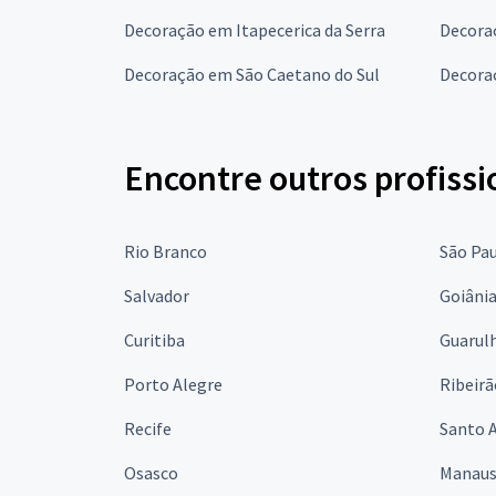
Decoração em Itapecerica da Serra
Decora
Decoração em São Caetano do Sul
Decora
Encontre outros profissi
Rio Branco
São Pa
Salvador
Goiâni
Curitiba
Guarul
Porto Alegre
Ribeirã
Recife
Santo 
Osasco
Manau