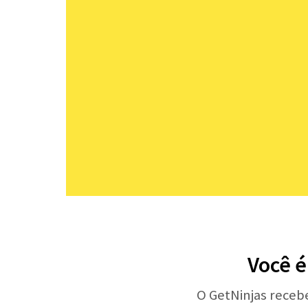
Você é
O GetNinjas receb