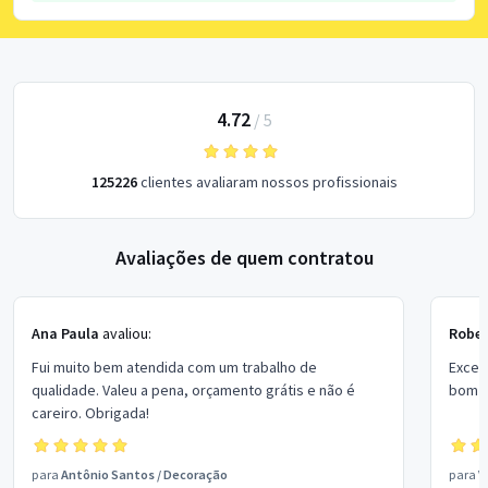
4.72
/
5
125226
clientes avaliaram nossos profissionais
Avaliações de quem contratou
Ana Paula
avaliou:
Rober
Fui muito bem atendida com um trabalho de
Excel
qualidade. Valeu a pena, orçamento grátis e não é
bom p
careiro. Obrigada!
para
Antônio Santos
/
Decoração
para
V