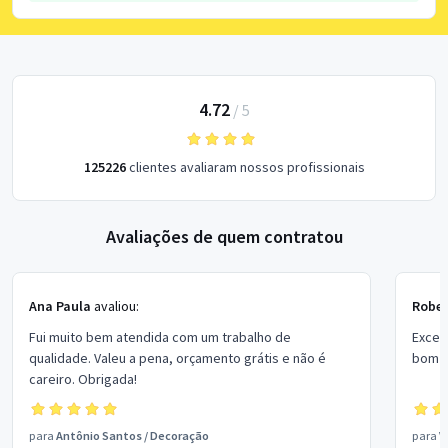
4.72
/
5
125226
clientes avaliaram nossos profissionais
Avaliações de quem contratou
Ana Paula
avaliou:
Rober
Fui muito bem atendida com um trabalho de
Excel
qualidade. Valeu a pena, orçamento grátis e não é
bom p
careiro. Obrigada!
para
Antônio Santos
/
Decoração
para
V