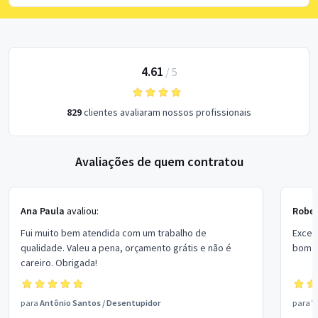
4.61
/
5
829
clientes avaliaram nossos profissionais
Avaliações de quem contratou
Ana Paula
avaliou:
Rober
Fui muito bem atendida com um trabalho de
Excel
qualidade. Valeu a pena, orçamento grátis e não é
bom p
careiro. Obrigada!
para
Antônio Santos
/
Desentupidor
para
V