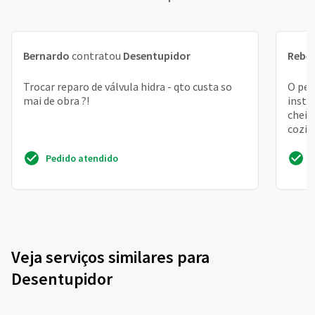
Bernardo
contratou
Desentupidor
Rebe
Trocar reparo de válvula hidra - qto custa so
O ped
mai de obra ?!
insta
cheir
cozin
respir
Pedido atendido
Veja serviços similares para
Desentupidor