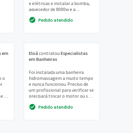
e elétricas e instalar a bomba,
aquecedor de 8000w e a
cromoterapia que vem
Pedido atendido
separados do casco. Rea...
s em
Eloá
contratou
Especialistas
em Banheiras
Foi instalada uma banheira
o o
hidromassagem a muito tempo
i
e nunca funcionou. Preciso de
um profissional para verificar se
 sem
precisará trocar o motor ou se
iso
dará para aproveitar o mesmo. A
Pedido atendido
casa ...