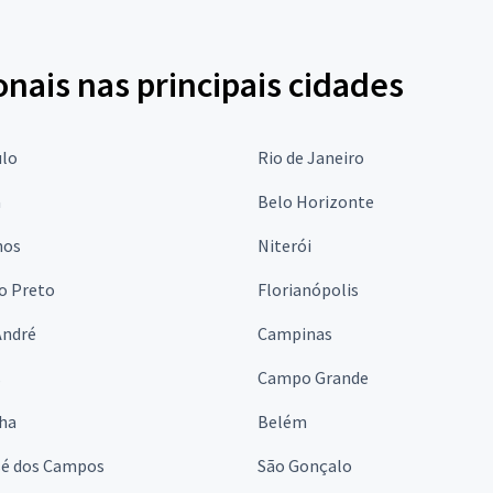
onais nas principais cidades
ulo
Rio de Janeiro
a
Belo Horizonte
hos
Niterói
o Preto
Florianópolis
André
Campinas
s
Campo Grande
lha
Belém
sé dos Campos
São Gonçalo