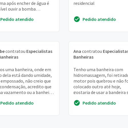
a após encher de água é
residencial
ível ouvir a bomba
nando mas logo em seguida
Pedido atendido
Pedido atendido
ara e não inicia o fl...
ebe
contratou
Especialistas
Ana
contratou
Especialista
Banheiras
Banheiras
os uma banheira, onde em
Tenho uma banheira com
o dela está dando umidade,
hidromassagem, foi retirad
 empossado, não creio que
motor pois quebrou e não fo
 condensação, acredito que
colocado outro até hoje,
a vazamento ou a banheira
gostaria de usar a bandeira
 rachada
a hidromassagem mas prec
Pedido atendido
Pedido atendido
que o circuito de ca...