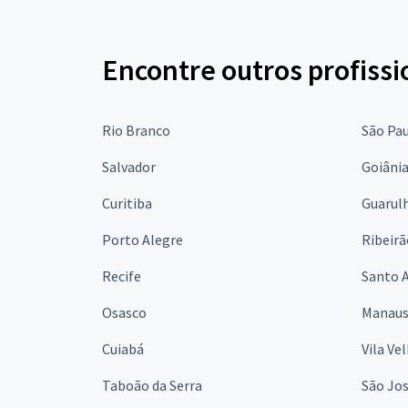
Encontre outros profissi
Rio Branco
São Pa
Salvador
Goiâni
Curitiba
Guarul
Porto Alegre
Ribeirã
Recife
Santo 
Osasco
Manau
Cuiabá
Vila Ve
Taboão da Serra
São Jo