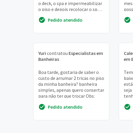
o deck, o spa e impermeabilizar
mesm
o piso e depois recolocar o spa
poss
no lugar com o deck,
acio
Pedido atendido
obviamente ...
ela p
Yuri
contratou
Especialistas em
Cal
Banheiras
em 
Boa tarde, gostaria de saber o
Tem
custo de arrumar 2 tricas no piso
baix
da minha banheira? banheira
está
simples, apenas quero consertar
seja
para não ter que trocar Obs:
tenh
está
Pedido atendido