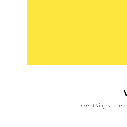
O GetNinjas receb