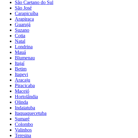
São Caetano do Sul
São José
Carapicuíba
Arapiraca
Guarujá
Suzano
Cotia
Natal
Londrina
Mauá
Blumenau
Itajaí
Betim
Itapevi
Aracaju
Piracicaba
Maceió
Hortolândia
Olinda
Indaiatuba
Itaquaquecetuba
Sumaré
Colombo
Valinhos
Teresina