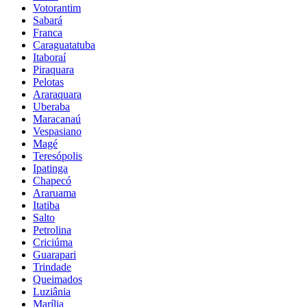
Votorantim
Sabará
Franca
Caraguatatuba
Itaboraí
Piraquara
Pelotas
Araraquara
Uberaba
Maracanaú
Vespasiano
Magé
Teresópolis
Ipatinga
Chapecó
Araruama
Itatiba
Salto
Petrolina
Criciúma
Guarapari
Trindade
Queimados
Luziânia
Marília