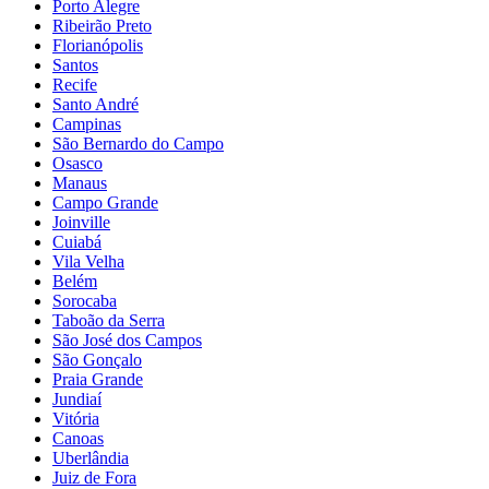
Porto Alegre
Ribeirão Preto
Florianópolis
Santos
Recife
Santo André
Campinas
São Bernardo do Campo
Osasco
Manaus
Campo Grande
Joinville
Cuiabá
Vila Velha
Belém
Sorocaba
Taboão da Serra
São José dos Campos
São Gonçalo
Praia Grande
Jundiaí
Vitória
Canoas
Uberlândia
Juiz de Fora