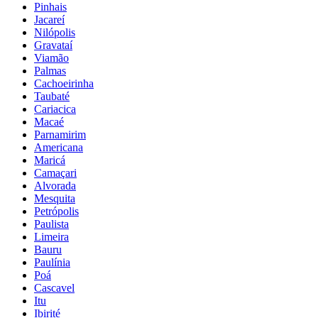
Pinhais
Jacareí
Nilópolis
Gravataí
Viamão
Palmas
Cachoeirinha
Taubaté
Cariacica
Macaé
Parnamirim
Americana
Maricá
Camaçari
Alvorada
Mesquita
Petrópolis
Paulista
Limeira
Bauru
Paulínia
Poá
Cascavel
Itu
Ibirité