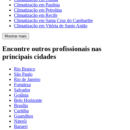
Climatização em Paulista
Climatização em Petrolina
Climatização em Recife
Climatização em Santa Cruz do Capibaribe
Climatização em Vitória de Santo Antão
Mostrar mais
Encontre outros profissionais nas
principais cidades
Rio Branco
São Paulo
Rio de Janeiro
Fortaleza
Salvador
Goiânia
Belo Horizonte
Brasília
Curitiba
Guarulhos
Niterói
Barueri