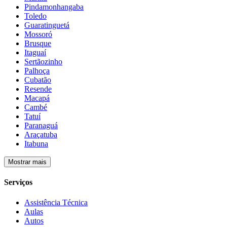
Pindamonhangaba
Toledo
Guaratinguetá
Mossoró
Brusque
Itaguaí
Sertãozinho
Palhoça
Cubatão
Resende
Macapá
Cambé
Tatuí
Paranaguá
Araçatuba
Itabuna
Mostrar mais
Serviços
Assistência Técnica
Aulas
Autos