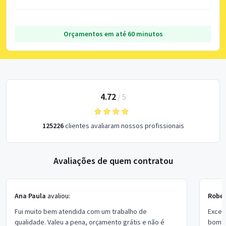
Orçamentos em até 60 minutos
4.72
/
5
125226
clientes avaliaram nossos profissionais
Avaliações de quem contratou
Ana Paula
avaliou:
Rober
Fui muito bem atendida com um trabalho de
Excel
qualidade. Valeu a pena, orçamento grátis e não é
bom p