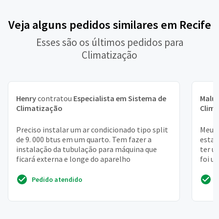
Veja alguns pedidos similares em Recife
Esses são os últimos pedidos para
Climatização
Henry
contratou
Especialista em Sistema de
Malu
Climatização
Clim
Preciso instalar um ar condicionado tipo split
Meu p
de 9. 000 btus em um quarto. Tem fazer a
estav
instalação da tubulação para máquina que
ter u
ficará externa e longe do aparelho
foi u
Pedido atendido