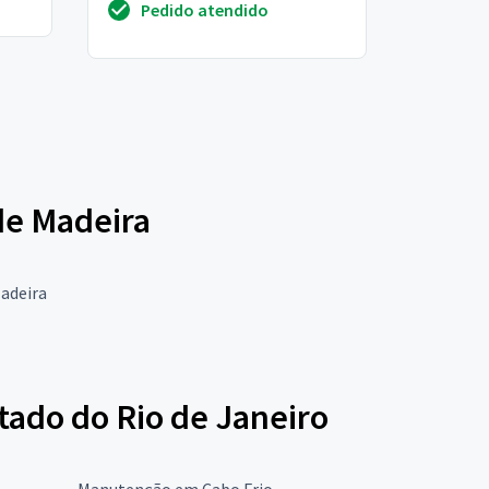
Pedido atendido
alvenaria, elétrica, hidrá...
de Madeira
Madeira
tado do Rio de Janeiro
Manutenção em Cabo Frio