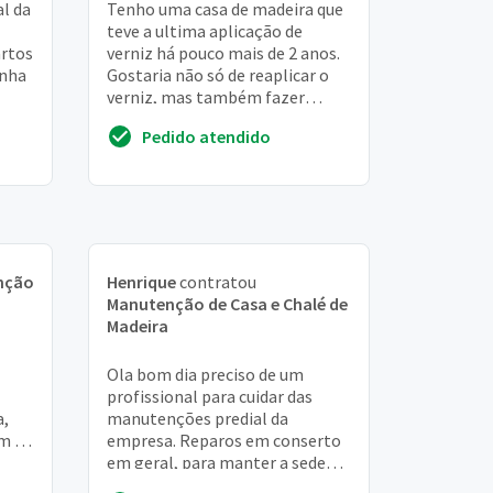
l da
Tenho uma casa de madeira que
teve a ultima aplicação de
artos
verniz há pouco mais de 2 anos.
inha
Gostaria não só de reaplicar o
verniz, mas também fazer
algumas manutenções como
Pedido atendido
pequenas partes d...
nção
Henrique
contratou
Manutenção de Casa e Chalé de
Madeira
Ola bom dia preciso de um
profissional para cuidar das
a,
manutenções predial da
om 28
empresa. Reparos em conserto
o de
em geral, para manter a sede
em conservação. Pintura,