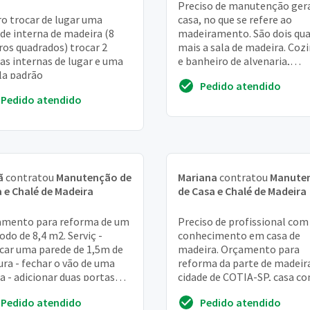
Preciso de manutenção gera
o trocar de lugar uma
casa, no que se refere ao
de interna de madeira (8
madeiramento. São dois qu
os quadrados) trocar 2
mais a sala de madeira. Coz
as internas de lugar e uma
e banheiro de alvenaria,
la padrão
conservados
Pedido atendido
Pedido atendido
ã
contratou
Manutenção de
Mariana
contratou
Manute
 e Chalé de Madeira
de Casa e Chalé de Madeira
amento para reforma de um
Preciso de profissional com
do de 8,4 m2. Serviç -
conhecimento em casa de
car uma parede de 1,5m de
madeira. Orçamento para
ura - fechar o vão de uma
reforma da parte de madeir
a - adicionar duas portas
cidade de COTIA-SP, casa c
co e porta) - trocar uma
anos de construção. Sobrad
Pedido atendido
Pedido atendido
 - inst...
madeira, com 02 qua...