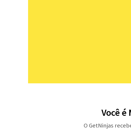
Você é
O GetNinjas receb