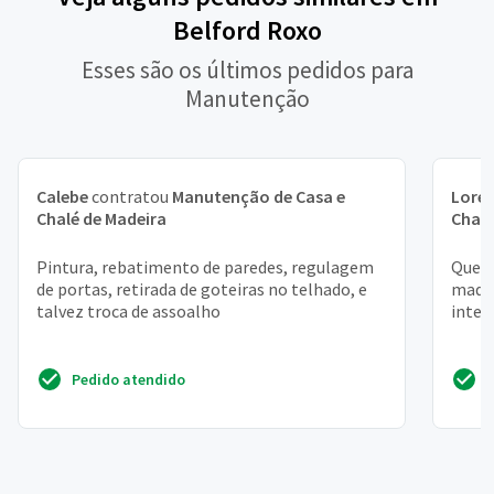
Belford Roxo
Esses são os últimos pedidos para
Manutenção
Calebe
contratou
Manutenção de Casa e
Lore
Chalé de Madeira
Chalé
Pintura, rebatimento de paredes, regulagem
Quero
de portas, retirada de goteiras no telhado, e
madei
talvez troca de assoalho
inter
Pedido atendido