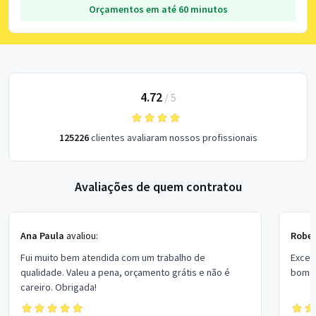
Orçamentos em até 60 minutos
4.72
/
5
125226
clientes avaliaram nossos profissionais
Avaliações de quem contratou
Ana Paula
avaliou:
Rober
Fui muito bem atendida com um trabalho de
Excel
qualidade. Valeu a pena, orçamento grátis e não é
bom p
careiro. Obrigada!