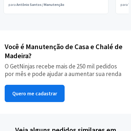
para
Antônio Santos
/
Manutenção
para
V
Você é Manutenção de Casa e Chalé de
Madeira?
O GetNinjas recebe mais de 250 mil pedidos
por mês e pode ajudar a aumentar sua renda
Quero me cadastrar
Veja alguns pedidos similares em