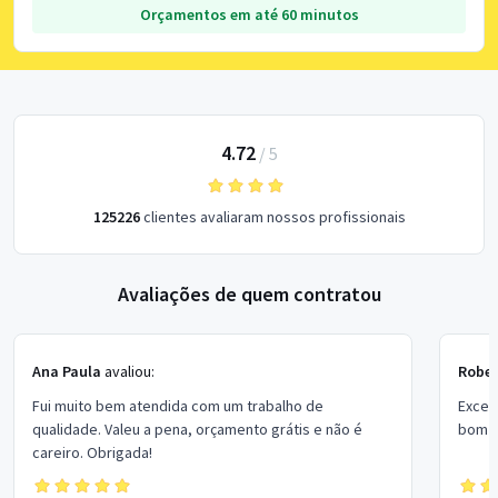
Orçamentos em até 60 minutos
4.72
/
5
125226
clientes avaliaram nossos profissionais
Avaliações de quem contratou
Ana Paula
avaliou:
Rober
Fui muito bem atendida com um trabalho de
Excel
qualidade. Valeu a pena, orçamento grátis e não é
bom p
careiro. Obrigada!