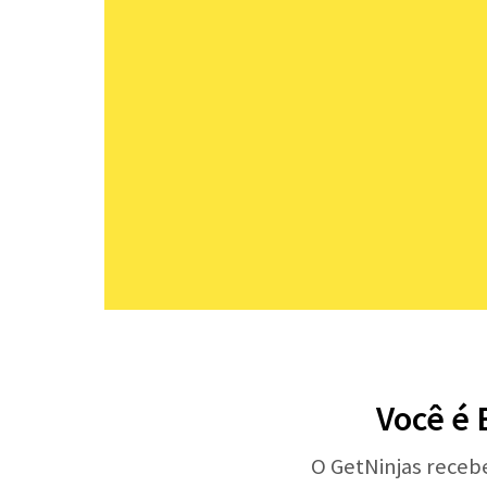
Você é 
O GetNinjas receb