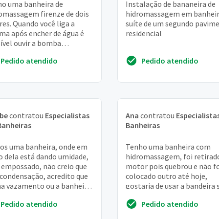
o uma banheira de
Instalação de bananeira de
omassagem firenze de dois
hidromassagem em banheir
res. Quando você liga a
suíte de um segundo pavim
a após encher de água é
residencial
ível ouvir a bomba
nando mas logo em seguida
Pedido atendido
Pedido atendido
ara e não inicia o fl...
ebe
contratou
Especialistas
Ana
contratou
Especialista
Banheiras
Banheiras
os uma banheira, onde em
Tenho uma banheira com
o dela está dando umidade,
hidromassagem, foi retirad
 empossado, não creio que
motor pois quebrou e não fo
 condensação, acredito que
colocado outro até hoje,
a vazamento ou a banheira
gostaria de usar a bandeira
 rachada
a hidromassagem mas prec
Pedido atendido
Pedido atendido
que o circuito de ca...