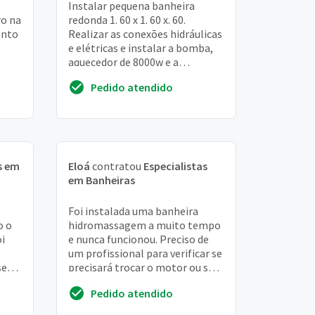
Instalar pequena banheira
o na
redonda 1. 60 x 1. 60 x. 60.
ento
Realizar as conexões hidráulicas
e elétricas e instalar a bomba,
aquecedor de 8000w e a
cromoterapia que vem
Pedido atendido
separados do casco. Rea...
s em
Eloá
contratou
Especialistas
em Banheiras
Foi instalada uma banheira
o o
hidromassagem a muito tempo
i
e nunca funcionou. Preciso de
um profissional para verificar se
 sem
precisará trocar o motor ou se
iso
dará para aproveitar o mesmo. A
Pedido atendido
casa ...