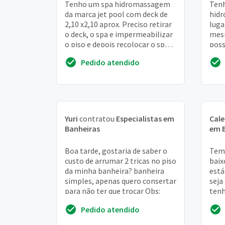
Tenho um spa hidromassagem
Tenh
da marca jet pool com deck de
hidr
2,10 x2,10 aprox. Preciso retirar
luga
o deck, o spa e impermeabilizar
mesm
o piso e depois recolocar o spa
poss
no lugar com o deck,
acio
Pedido atendido
obviamente ...
ela p
Yuri
contratou
Especialistas em
Cal
Banheiras
em 
Boa tarde, gostaria de saber o
Tem
custo de arrumar 2 tricas no piso
baix
da minha banheira? banheira
está
simples, apenas quero consertar
seja
para não ter que trocar Obs:
tenh
está
Pedido atendido