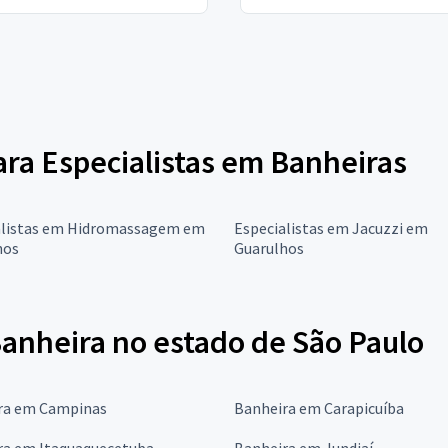
para Especialistas em Banheiras
alistas em Hidromassagem em
Especialistas em Jacuzzi em
hos
Guarulhos
Banheira no estado de São Paulo
ra em Campinas
Banheira em Carapicuíba
ra em Itaquaquecetuba
Banheira em Jundiaí