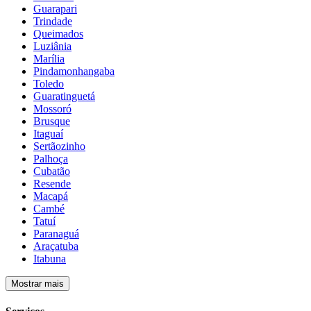
Guarapari
Trindade
Queimados
Luziânia
Marília
Pindamonhangaba
Toledo
Guaratinguetá
Mossoró
Brusque
Itaguaí
Sertãozinho
Palhoça
Cubatão
Resende
Macapá
Cambé
Tatuí
Paranaguá
Araçatuba
Itabuna
Mostrar mais