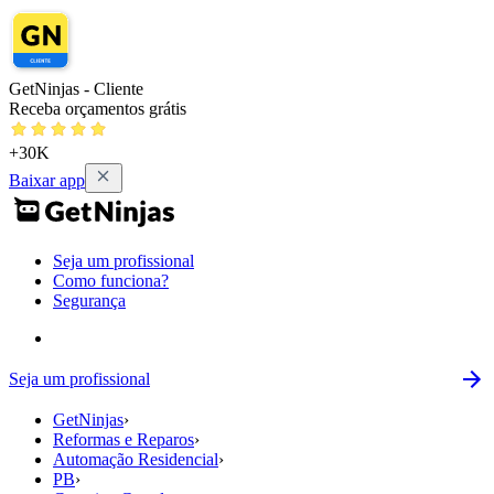
GetNinjas - Cliente
Receba orçamentos grátis
+30K
Baixar app
Seja um profissional
Como funciona?
Segurança
Seja um profissional
GetNinjas
›
Reformas e Reparos
›
Automação Residencial
›
PB
›