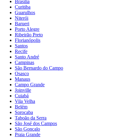
Brasília
Curitiba
Guarulhos
Niterói
Barueri
Porto Alegre
Ribeirão Preto
Florianópolis
Santos
Recife
Santo André
Campinas
São Bernardo do Campo
Osasco
Manaus
Campo Grande
Joinville
Cuiabá
Vila Velha
Belém
Sorocaba
Taboão da Serra
São José dos Campos
São Gonçalo
Praia Grande