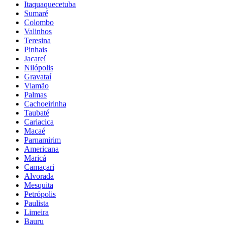
Itaquaquecetuba
Sumaré
Colombo
Valinhos
Teresina
Pinhais
Jacareí
Nilópolis
Gravataí
Viamão
Palmas
Cachoeirinha
Taubaté
Cariacica
Macaé
Parnamirim
Americana
Maricá
Camaçari
Alvorada
Mesquita
Petrópolis
Paulista
Limeira
Bauru