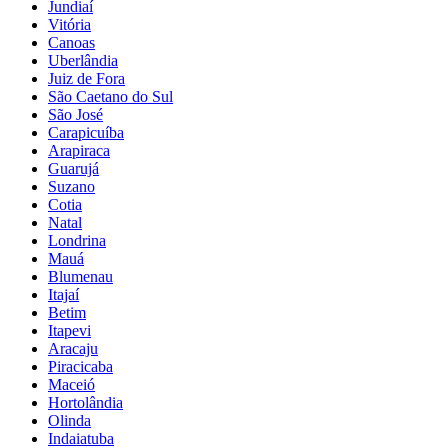
Jundiaí
Vitória
Canoas
Uberlândia
Juiz de Fora
São Caetano do Sul
São José
Carapicuíba
Arapiraca
Guarujá
Suzano
Cotia
Natal
Londrina
Mauá
Blumenau
Itajaí
Betim
Itapevi
Aracaju
Piracicaba
Maceió
Hortolândia
Olinda
Indaiatuba