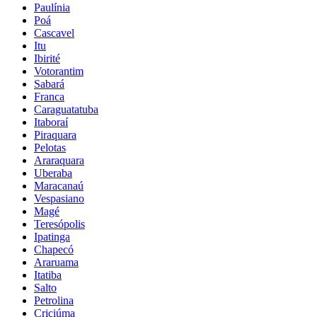
Paulínia
Poá
Cascavel
Itu
Ibirité
Votorantim
Sabará
Franca
Caraguatatuba
Itaboraí
Piraquara
Pelotas
Araraquara
Uberaba
Maracanaú
Vespasiano
Magé
Teresópolis
Ipatinga
Chapecó
Araruama
Itatiba
Salto
Petrolina
Criciúma