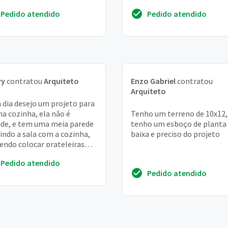
ma casa só em cima a baixo
moradia e trabalho. Algo
Pedido atendido
Pedido atendido
moderno e clean. Moro...
ry
contratou
Arquiteto
Enzo Gabriel
contratou
Arquiteto
dia desejo um projeto para
a cozinha, ela não é
Tenho um terreno de 10x12,
de, e tem uma meia parede
tenho um esboço de planta
dindo a sala com a cozinha,
baixa e preciso do projeto
endo colocar prateleiras
 louça de vidro, taças,
Pedido atendido
s, abert...
Pedido atendido