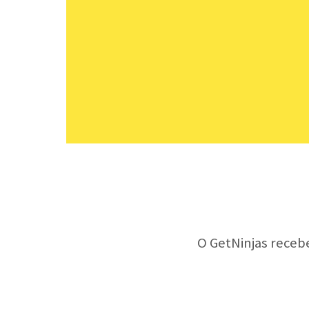
O GetNinjas receb