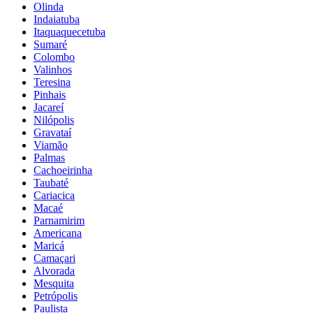
Olinda
Indaiatuba
Itaquaquecetuba
Sumaré
Colombo
Valinhos
Teresina
Pinhais
Jacareí
Nilópolis
Gravataí
Viamão
Palmas
Cachoeirinha
Taubaté
Cariacica
Macaé
Parnamirim
Americana
Maricá
Camaçari
Alvorada
Mesquita
Petrópolis
Paulista