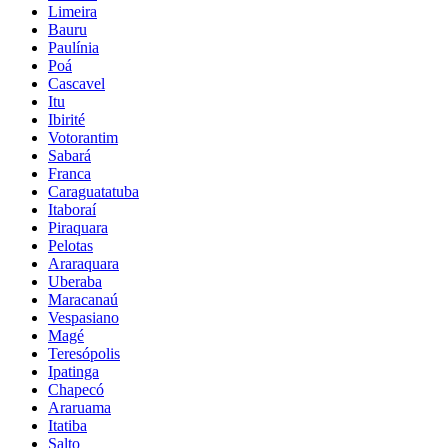
Limeira
Bauru
Paulínia
Poá
Cascavel
Itu
Ibirité
Votorantim
Sabará
Franca
Caraguatatuba
Itaboraí
Piraquara
Pelotas
Araraquara
Uberaba
Maracanaú
Vespasiano
Magé
Teresópolis
Ipatinga
Chapecó
Araruama
Itatiba
Salto