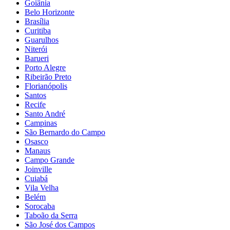
Goiânia
Belo Horizonte
Brasília
Curitiba
Guarulhos
Niterói
Barueri
Porto Alegre
Ribeirão Preto
Florianópolis
Santos
Recife
Santo André
Campinas
São Bernardo do Campo
Osasco
Manaus
Campo Grande
Joinville
Cuiabá
Vila Velha
Belém
Sorocaba
Taboão da Serra
São José dos Campos