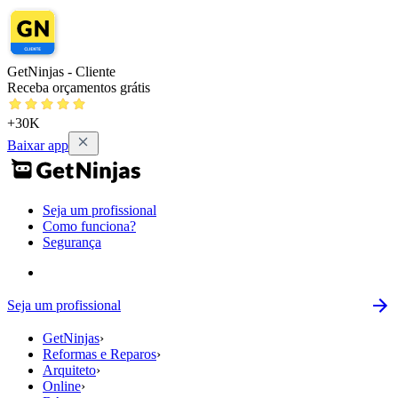
GetNinjas - Cliente
Receba orçamentos grátis
+30K
Baixar app
Seja um profissional
Como funciona?
Segurança
Seja um profissional
GetNinjas
›
Reformas e Reparos
›
Arquiteto
›
Online
›