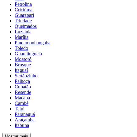
Petrolina
Criciúma
Guarapari
Trindade
Queimados
Luziânia
Marília
Pindamonhangaba
Toledo
Guaratinguetá
Mossoró
Brusque
Itaguaí
Sertãozinho
Palhoça
Cubatão
Resende
Macapá
Cambé
Tatuí
Paranaguá
Araçatuba
Itabuna
Mostrar mais