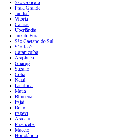
São Gonçalo
Praia Grande
Jundiaí
Vitória
Canoas
Uberlândia
Juiz de Fora
São Caetano do Sul
São José
Carapicuíba
Arapiraca
Guarujá
Suzano
Cotia
Natal
Londrina
Mauá
Blumenau
Itajaí
Betim
Itapevi
Aracaju
Piracicaba
Maceió
Hortolândia