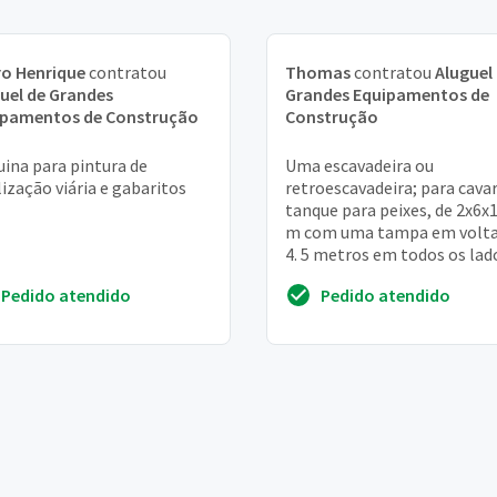
o Henrique
contratou
Thomas
contratou
Aluguel
uel de Grandes
Grandes Equipamentos de
ipamentos de Construção
Construção
ina para pintura de
Uma escavadeira ou
lização viária e gabaritos
retroescavadeira; para cava
tanque para peixes, de 2x6x1
m com uma tampa em volta
4. 5 metros em todos os lad
quero orçamentos para sabe
Pedido atendido
Pedido atendido
vou poder faze...