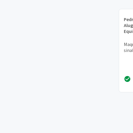
Pedr
Alug
Equ
Maqu
sina