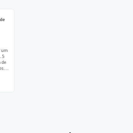
 de
r um
. 5
 de
os,
r se