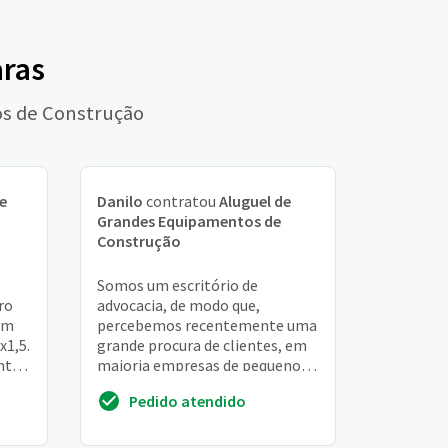
aras
os de Construção
e
Danilo
contratou
Aluguel de
Grandes Equipamentos de
Construção
Somos um escritório de
ro
advocacia, de modo que,
um
percebemos recentemente uma
x1,5.
grande procura de clientes, em
nto
maioria empresas de pequeno e
médio porte, aliás, com diversos
Pedido atendido
problemas, tendo e...