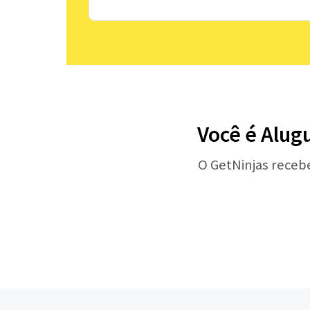
Você é Alug
O GetNinjas receb