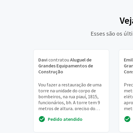
Vej
Esses são os úl
Davi
contratou
Aluguel de
Emil
Grandes Equipamentos de
Gra
Construção
Con
Vou fazer a restauração de uma
Prec
torre na unidade do corpo de
metr
bombeiros, na rua piauí, 1815,
elét
funcionários, bh. A torre tem 9
apro
metros de altura, preciso do
metr
andaimes nessa altura com piso
do e
Pedido atendido
e ro...
dia 