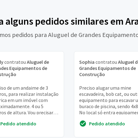
a alguns pedidos similares em Ar
timos pedidos para Aluguel de Grandes Equipament
ly
contratou
Aluguel de
Sophia
contratou
Aluguel d
ndes Equipamentos de
Grandes Equipamentos de
strução
Construção
iso de um andaime de 3
Preciso alugar uma mine
os, para realizar instalação
escavadeira, bob cat, ou out
rica em um imóvel com
equipamento para escavar 
ximadamente. 4 ou 5
buraco de piscina, sendo 4x8
os de altura. Vou precisar
No local só entra equipame
quipamento somente para 1
de até 2,1 metros de altura
Pedido atendido
Pedido atendido
de serviço