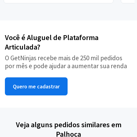
Você é Aluguel de Plataforma
Articulada?
O GetNinjas recebe mais de 250 mil pedidos
por mês e pode ajudar a aumentar sua renda
Quero me cadastrar
Veja alguns pedidos similares em
Palhoca