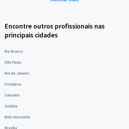
Encontre outros profissionais nas
principais cidades
Rio Branco
São Paulo
Rio de Janeiro
Fortaleza
Salvador
Goiânia
Belo Horizonte
Brasília