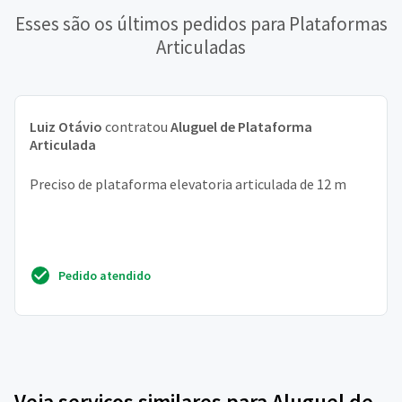
Esses são os últimos pedidos para Plataformas
Articuladas
Luiz Otávio
contratou
Aluguel de Plataforma
Articulada
Preciso de plataforma elevatoria articulada de 12 m
Pedido atendido
Veja serviços similares para Aluguel de