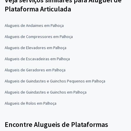
Plataforma Articulada
Alugueis de Andaimes em Palhoça
Alugueis de Compressores em Palhoça
Alugueis de Elevadores em Palhoça
Alugueis de Escavadeiras em Palhoça
Alugueis de Geradores em Palhoça
Alugueis de Guindastes e Guinchos Pequenos em Palhoça
Alugueis de Guindastes e Guinchos em Palhoça
Alugueis de Rolos em Palhoça
Encontre Alugueis de Plataformas