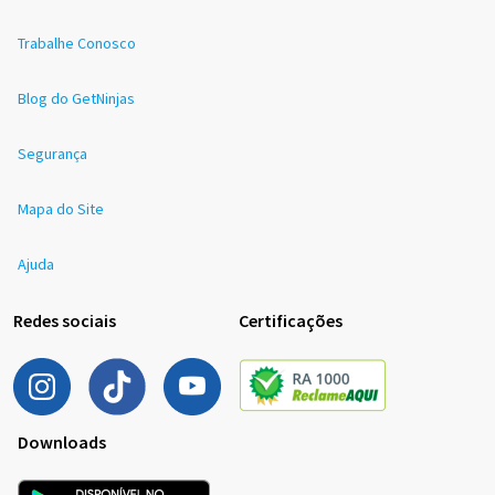
Trabalhe Conosco
Blog do GetNinjas
Segurança
Mapa do Site
Ajuda
Redes sociais
Certificações
Downloads