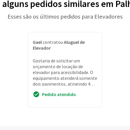
a alguns pedidos similares em Pal
Esses são os últimos pedidos para Elevadores
Gael
contratou
Aluguel de
Elevador
Gostaria de solicitar um
orçamento de locação de
elevador para acessibilidade. O
equipamento atenderá somente
dois pavimentos, atingindo 4m
de altura, levando do nível da rua
Pedido atendido
até o 1° pav...