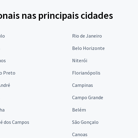
onais nas principais cidades
ulo
Rio de Janeiro
a
Belo Horizonte
hos
Niterói
o Preto
Florianópolis
André
Campinas
s
Campo Grande
lha
Belém
sé dos Campos
São Gonçalo
Canoas