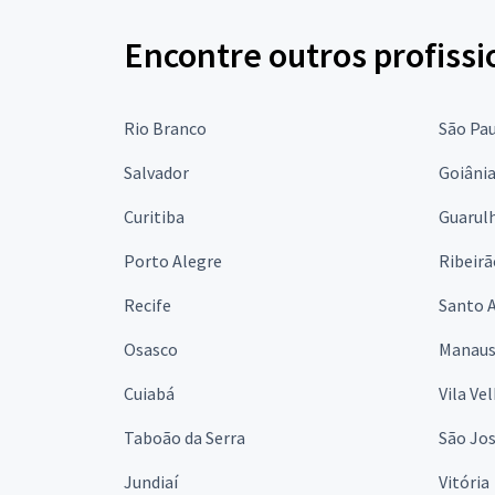
Encontre outros profissi
Rio Branco
São Pa
Salvador
Goiâni
Curitiba
Guarul
Porto Alegre
Ribeirã
Recife
Santo 
Osasco
Manau
Cuiabá
Vila Ve
Taboão da Serra
São Jo
Jundiaí
Vitória