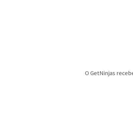
O GetNinjas receb