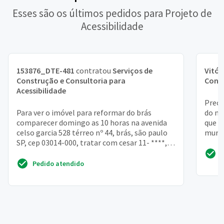
Esses são os últimos pedidos para Projeto de
Acessibilidade
153876_DTE-481
contratou
Serviços de
Vitór
Construção e Consultoria para
Consu
Acessibilidade
Preci
Para ver o imóvel para reformar do brás
do mu
comparecer domingo as 10 horas na avenida
que v
celso garcia 528 térreo nº 44, brás, são paulo
muro 
SP, cep 03014-000, tratar com cesar 11- ****,
****, **** e...
Pedido atendido