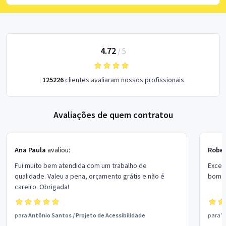
4.72
/
5
125226
clientes avaliaram nossos profissionais
Avaliações de quem contratou
Ana Paula
avaliou:
Rober
Fui muito bem atendida com um trabalho de
Excel
qualidade. Valeu a pena, orçamento grátis e não é
bom p
careiro. Obrigada!
para
Antônio Santos
/
Projeto de Acessibilidade
para
V