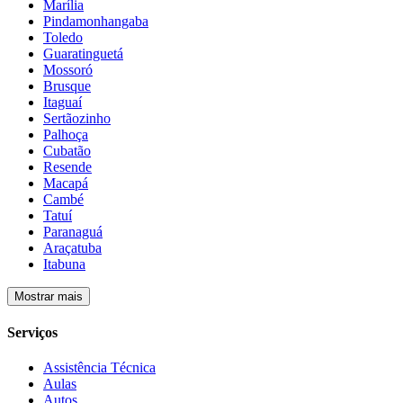
Marília
Pindamonhangaba
Toledo
Guaratinguetá
Mossoró
Brusque
Itaguaí
Sertãozinho
Palhoça
Cubatão
Resende
Macapá
Cambé
Tatuí
Paranaguá
Araçatuba
Itabuna
Mostrar mais
Serviços
Assistência Técnica
Aulas
Autos