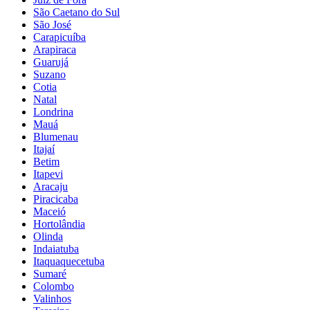
São Caetano do Sul
São José
Carapicuíba
Arapiraca
Guarujá
Suzano
Cotia
Natal
Londrina
Mauá
Blumenau
Itajaí
Betim
Itapevi
Aracaju
Piracicaba
Maceió
Hortolândia
Olinda
Indaiatuba
Itaquaquecetuba
Sumaré
Colombo
Valinhos