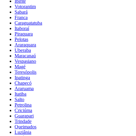
Ibirité
Votorantim
Sabará
Franca
Caraguatatuba
Itaboraí
Piraquara
Pelotas
Araraquara
Uberaba
Maracanaú
Vespasiano
Magé
Teresópolis
Ipatinga
Chapecó
Araruama
Itatiba
Salto
Petrolina
Criciúma
Guarapari
Trindade
Queimados
Luziânia