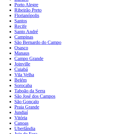
Porto Alegre
Ribeirão Preto
Florianópolis
Santos
Recife
Santo André
Campinas
São Bernardo do Campo
Osasco
Manaus
Campo Grande
Joinville
Cuiabá
Vila Velha
Belém
Sorocaba
Taboão da Serra
São José dos Campos
São Gonçalo
Praia Grande
Jundiaí
Vitória
Canoas
Uberlândia
Juiz de Fora