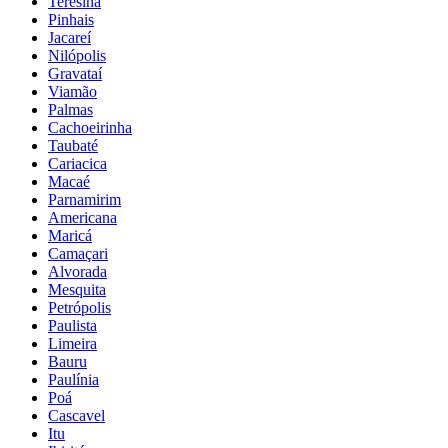
Teresina
Pinhais
Jacareí
Nilópolis
Gravataí
Viamão
Palmas
Cachoeirinha
Taubaté
Cariacica
Macaé
Parnamirim
Americana
Maricá
Camaçari
Alvorada
Mesquita
Petrópolis
Paulista
Limeira
Bauru
Paulínia
Poá
Cascavel
Itu