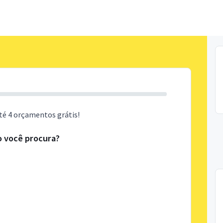
té 4 orçamentos grátis!
o você procura?