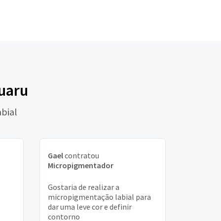
ruaru
bial
Gael
contratou
Micropigmentador
Gostaria de realizar a
micropigmentação labial para
dar uma leve cor e definir
contorno