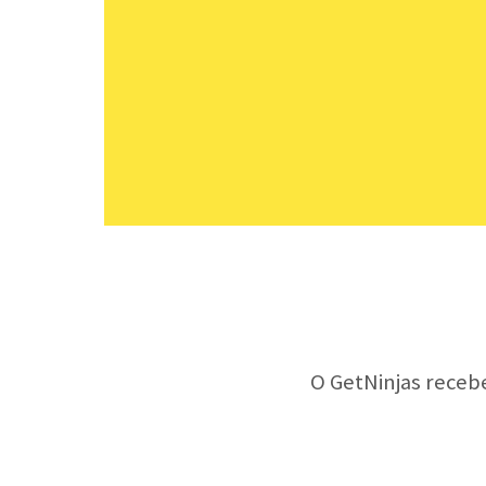
O GetNinjas receb