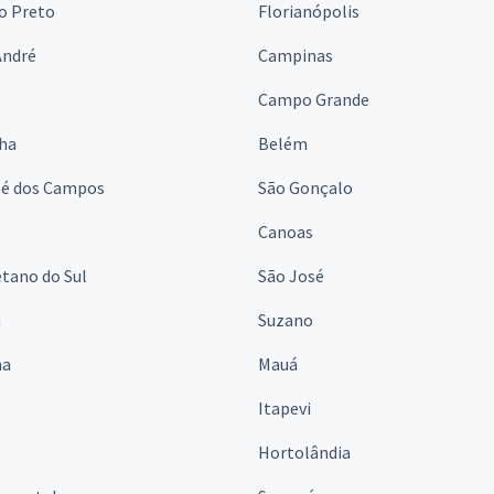
o Preto
Florianópolis
André
Campinas
s
Campo Grande
lha
Belém
sé dos Campos
São Gonçalo
Canoas
tano do Sul
São José
á
Suzano
na
Mauá
Itapevi
Hortolândia