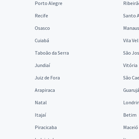
Porto Alegre
Ribeirã
Recife
Santo 
Osasco
Manau
Cuiabá
Vila Ve
Taboão da Serra
São Jo
Jundiaí
Vitória
Juiz de Fora
São Cae
Arapiraca
Guaruj
Natal
Londri
Itajaí
Betim
Piracicaba
Maceió