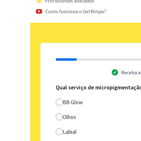
Profissionais avaliados
Como funciona o GetNinjas?
Receba a
Qual serviço de micropigmentaçã
BB Glow
Olhos
Labial