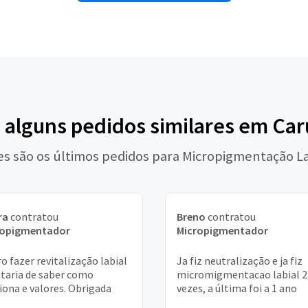
 alguns pedidos similares em Ca
es são os últimos pedidos para Micropigmentação La
ra
contratou
Breno
contratou
ropigmentador
Micropigmentador
o fazer revitalização labial
Ja fiz neutralização e ja fiz
staria de saber como
micromigmentacao labial 2
iona e valores. Obrigada
vezes, a última foi a 1 ano