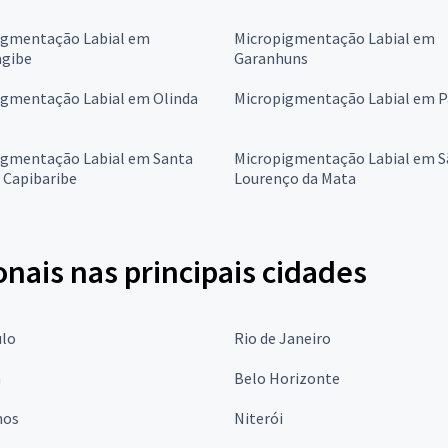
igmentação Labial em
Micropigmentação Labial em
gibe
Garanhuns
igmentação Labial em Olinda
Micropigmentação Labial em P
igmentação Labial em Santa
Micropigmentação Labial em S
 Capibaribe
Lourenço da Mata
onais nas principais cidades
ulo
Rio de Janeiro
a
Belo Horizonte
hos
Niterói