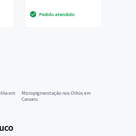
Pedido atendido
elha em
Micropigmentação nos Olhos em
Caruaru
uco