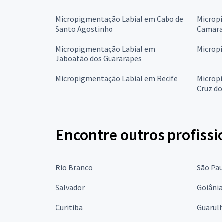
Micropigmentação Labial em Cabo de
Microp
Santo Agostinho
Camara
Micropigmentação Labial em
Microp
Jaboatão dos Guararapes
Micropigmentação Labial em Recife
Microp
Cruz do
Encontre outros profissi
Rio Branco
São Pa
Salvador
Goiâni
Curitiba
Guarul