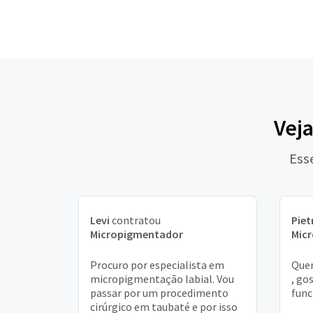
Veja
Ess
Levi
contratou
Piet
Micropigmentador
Mic
Procuro por especialista em
Quer
micropigmentação labial. Vou
, go
passar por um procedimento
func
cirúrgico em taubaté e por isso