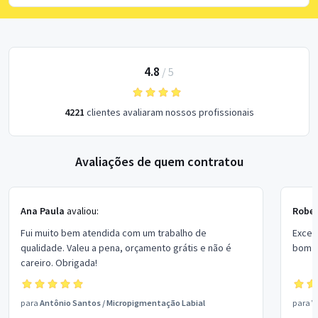
4.8
/
5
4221
clientes avaliaram nossos profissionais
Avaliações de quem contratou
Ana Paula
avaliou:
Rober
Fui muito bem atendida com um trabalho de
Excel
qualidade. Valeu a pena, orçamento grátis e não é
bom p
careiro. Obrigada!
para
Antônio Santos
/
Micropigmentação Labial
para
V