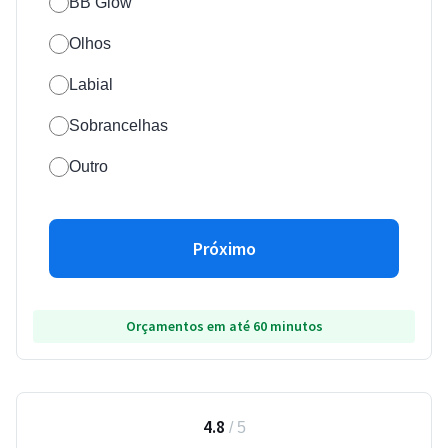
BB Glow
Olhos
Labial
Sobrancelhas
Outro
Próximo
Orçamentos em até 60 minutos
4.8
/
5