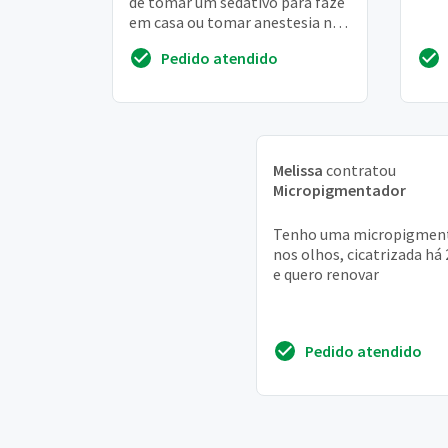
de tomar um sedativo para faze
em casa ou tomar anestesia na
clinica de uma médica conhecida
Pedido atendido
perto de casa ...
Melissa
contratou
Micropigmentador
Tenho uma micropigmen
nos olhos, cicatrizada há 
e quero renovar
Pedido atendido