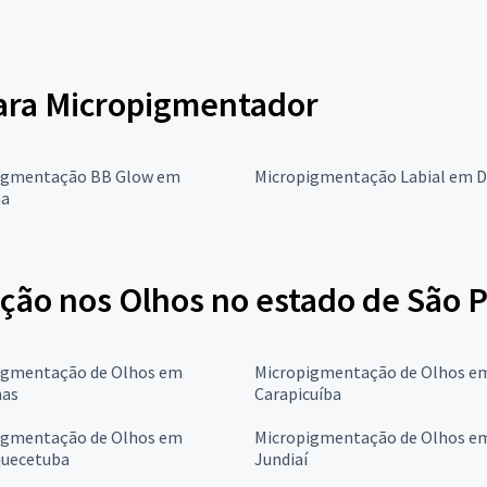
para Micropigmentador
igmentação BB Glow em
Micropigmentação Labial em 
ma
ão nos Olhos no estado de São P
igmentação de Olhos em
Micropigmentação de Olhos e
as
Carapicuíba
igmentação de Olhos em
Micropigmentação de Olhos e
quecetuba
Jundiaí