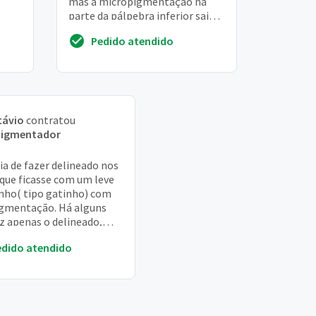
mas a micropigmentação na
parte da pálpebra inferior saiu
toda em menos de um mês, ela
Pedido atendido
gostaria de fazer esse retoqu...
távio
contratou
pigmentador
ia de fazer delineado nos
 que ficasse com um leve
nho( tipo gatinho) com
gmentação. Há alguns
iz apenas o delineado,
o durou muito tempo,
edido atendido
se p...