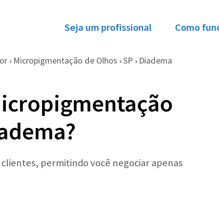
Seja um profissional
Como fun
or
Micropigmentação de Olhos
SP
Diadema
›
›
›
Micropigmentação
iadema?
r clientes, permitindo você negociar apenas