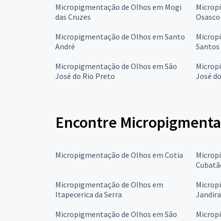
Micropigmentação de Olhos em Mogi
Microp
das Cruzes
Osasco
Micropigmentação de Olhos em Santo
Microp
André
Santos
Micropigmentação de Olhos em São
Microp
José do Rio Preto
José d
Encontre Micropigmenta
Micropigmentação de Olhos em Cotia
Microp
Cubatã
Micropigmentação de Olhos em
Microp
Itapecerica da Serra
Jandira
Micropigmentação de Olhos em São
Microp