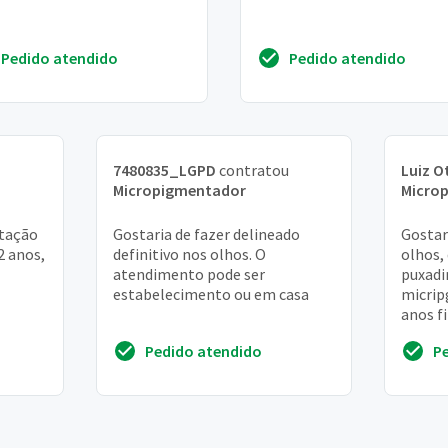
Pedido atendido
Pedido atendido
7480835_LGPD
contratou
Luiz O
Micropigmentador
Micro
tação
Gostaria de fazer delineado
Gostar
2 anos,
definitivo nos olhos. O
olhos,
atendimento pode ser
puxadi
estabelecimento ou em casa
micrip
anos f
mas nã
Pedido atendido
P
não sei 