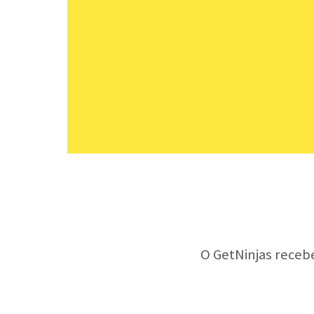
O GetNinjas receb