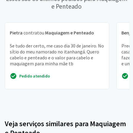
e Penteado
Pietra
contratou
Maquiagem e Penteado
Benj
Se tudo der certo, me caso dia 30 de janeiro. No
Preci
sítio do meu namorado no itanhangá. Quero
casa,
cabelo e penteado e o valor para cabelo e
fazer
maquiagem para minha mãe tb
e uma
do m
Pedido atendido
Veja serviços similares para Maquiagem
e Penteado