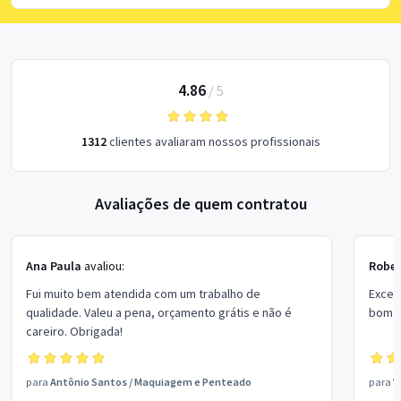
4.86
/
5
1312
clientes avaliaram nossos profissionais
Avaliações de quem contratou
Ana Paula
avaliou:
Rober
Fui muito bem atendida com um trabalho de
Excel
qualidade. Valeu a pena, orçamento grátis e não é
bom p
careiro. Obrigada!
para
Antônio Santos
/
Maquiagem e Penteado
para
V