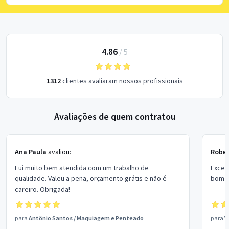
4.86
/
5
1312
clientes avaliaram nossos profissionais
Avaliações de quem contratou
Ana Paula
avaliou:
Rober
Fui muito bem atendida com um trabalho de
Excel
qualidade. Valeu a pena, orçamento grátis e não é
bom p
careiro. Obrigada!
para
Antônio Santos
/
Maquiagem e Penteado
para
V