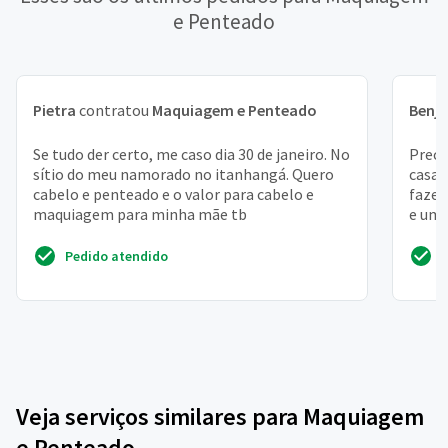
e Penteado
Pietra
contratou
Maquiagem e Penteado
Benj
Se tudo der certo, me caso dia 30 de janeiro. No
Preci
sítio do meu namorado no itanhangá. Quero
casa,
cabelo e penteado e o valor para cabelo e
fazer
maquiagem para minha mãe tb
e uma
do m
Pedido atendido
Veja serviços similares para Maquiagem
e Penteado