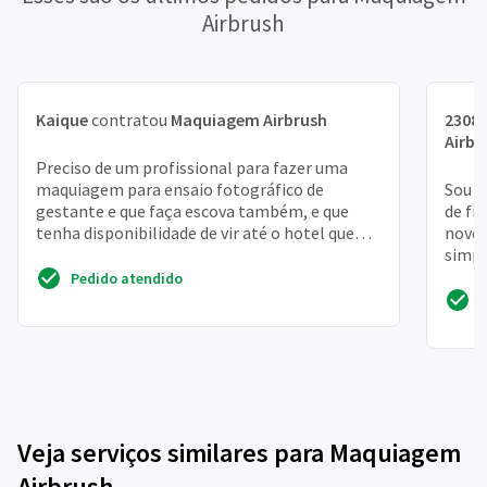
Airbrush
Kaique
contratou
Maquiagem Airbrush
2308
Airbr
Preciso de um profissional para fazer uma
maquiagem para ensaio fotográfico de
Sou d
gestante e que faça escova também, e que
de fi
tenha disponibilidade de vir até o hotel que
nove
estou hospedada
simpl
Pedido atendido
Veja serviços similares para Maquiagem
Airbrush