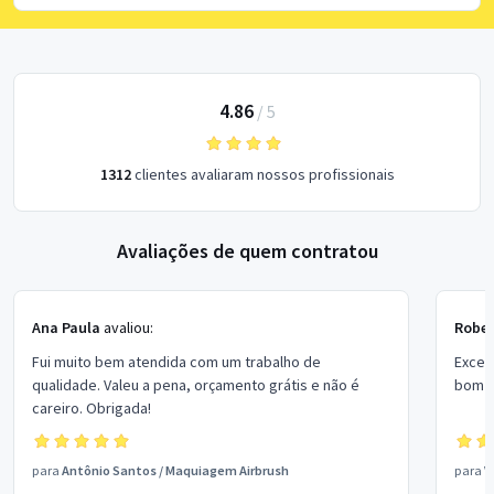
4.86
/
5
1312
clientes avaliaram nossos profissionais
Avaliações de quem contratou
Ana Paula
avaliou:
Rober
Fui muito bem atendida com um trabalho de
Excel
qualidade. Valeu a pena, orçamento grátis e não é
bom p
careiro. Obrigada!
para
Antônio Santos
/
Maquiagem Airbrush
para
V