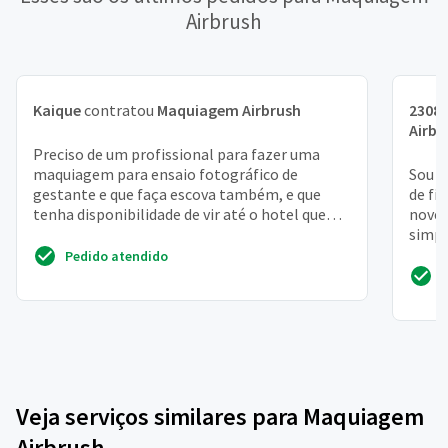
Airbrush
Kaique
contratou
Maquiagem Airbrush
2308
Airbr
Preciso de um profissional para fazer uma
maquiagem para ensaio fotográfico de
Sou d
gestante e que faça escova também, e que
de fi
tenha disponibilidade de vir até o hotel que
nove
estou hospedada
simpl
Pedido atendido
Veja serviços similares para Maquiagem
Airbrush