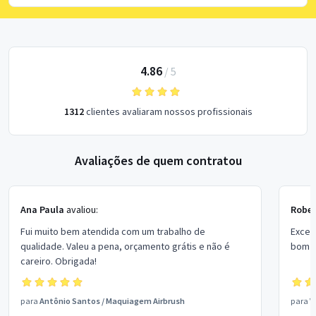
4.86
/
5
1312
clientes avaliaram nossos profissionais
Avaliações de quem contratou
Ana Paula
avaliou:
Rober
Fui muito bem atendida com um trabalho de
Excel
qualidade. Valeu a pena, orçamento grátis e não é
bom p
careiro. Obrigada!
para
Antônio Santos
/
Maquiagem Airbrush
para
V