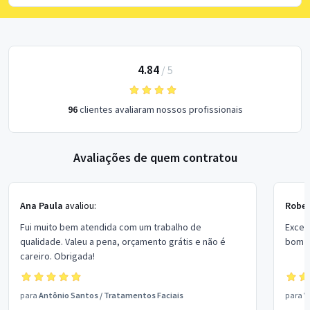
4.84
/
5
96
clientes avaliaram nossos profissionais
Avaliações de quem contratou
Ana Paula
avaliou:
Rober
Fui muito bem atendida com um trabalho de
Excel
qualidade. Valeu a pena, orçamento grátis e não é
bom p
careiro. Obrigada!
para
Antônio Santos
/
Tratamentos Faciais
para
V