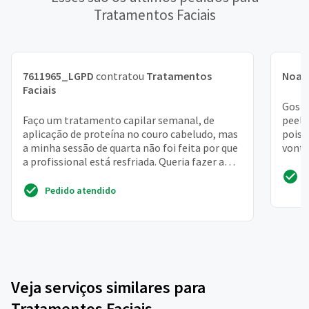
Tratamentos Faciais
7611965_LGPD
contratou
Tratamentos
Noah
Faciais
Gosta
Faço um tratamento capilar semanal, de
peeli
aplicação de proteína no couro cabeludo, mas
pois 
a minha sessão de quarta não foi feita por que
vonta
a profissional está resfriada. Queria fazer a
arrum
aplicação ...
Pedido atendido
Veja serviços similares para
Tratamentos Faciais