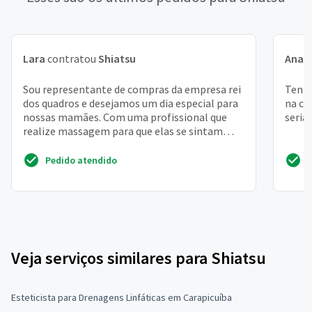
Lara
contratou
Shiatsu
Ana J
Sou representante de compras da empresa rei
Tenho
dos quadros e desejamos um dia especial para
na co
nossas mamães. Com uma profissional que
seria
realize massagem para que elas se sintam
relaxadas de toda...
Pedido atendido
Veja serviços similares para Shiatsu
Esteticista para Drenagens Linfáticas em Carapicuíba