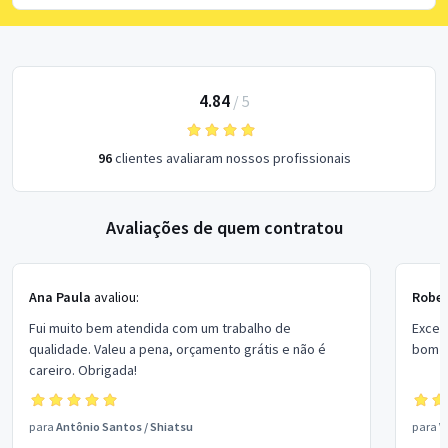
4.84
/
5
96
clientes avaliaram nossos profissionais
Avaliações de quem contratou
Ana Paula
avaliou:
Rober
Fui muito bem atendida com um trabalho de
Excel
qualidade. Valeu a pena, orçamento grátis e não é
bom p
careiro. Obrigada!
para
Antônio Santos
/
Shiatsu
para
V