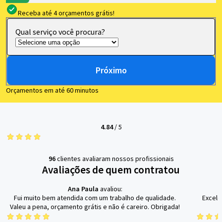
Receba até 4 orçamentos grátis!
Qual serviço você procura?
Próximo
Orçamentos em até 60 minutos
4.84
/
5
96
clientes avaliaram nossos profissionais
Avaliações de quem contratou
Ana Paula
avaliou:
Fui muito bem atendida com um trabalho de qualidade.
Excele
Valeu a pena, orçamento grátis e não é careiro. Obrigada!