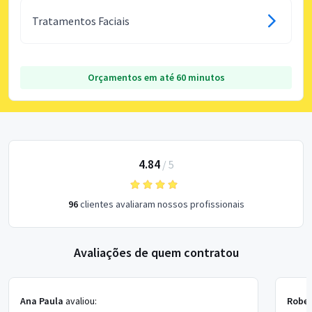
Tratamentos Faciais
Orçamentos em até 60 minutos
4.84
/
5
96
clientes avaliaram nossos profissionais
Avaliações de quem contratou
Ana Paula
avaliou:
Rober