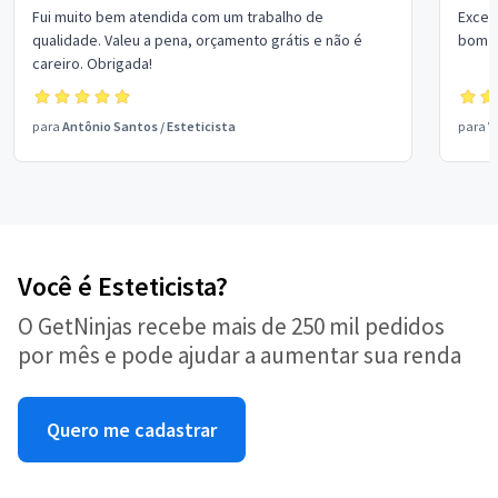
Fui muito bem atendida com um trabalho de
Excel
qualidade. Valeu a pena, orçamento grátis e não é
bom p
careiro. Obrigada!
para
Antônio Santos
/
Esteticista
para
V
Você é Esteticista?
O GetNinjas recebe mais de 250 mil pedidos
por mês e pode ajudar a aumentar sua renda
Quero me cadastrar