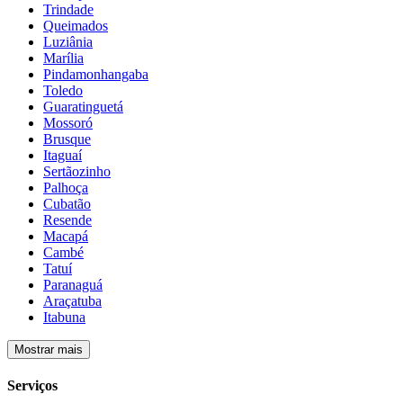
Trindade
Queimados
Luziânia
Marília
Pindamonhangaba
Toledo
Guaratinguetá
Mossoró
Brusque
Itaguaí
Sertãozinho
Palhoça
Cubatão
Resende
Macapá
Cambé
Tatuí
Paranaguá
Araçatuba
Itabuna
Mostrar mais
Serviços