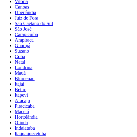
Vitória
Canoas
Uberlândia
Juiz de Fora
São Caetano do Sul
São José
Carapicuíba
Arapiraca
Guarujá
Suzano
Cotia
Natal
Londrina
Mauá
Blumenau
Itajaí
Betim
Itapevi
Aracaju
Piracicaba
Maceió
Hortolândia
Olinda
Indaiatuba
Itaquaquecetuba