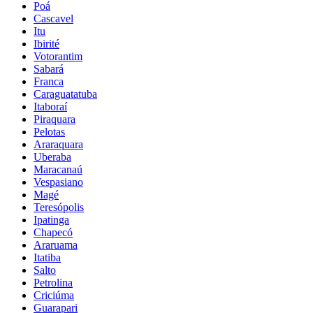
Poá
Cascavel
Itu
Ibirité
Votorantim
Sabará
Franca
Caraguatatuba
Itaboraí
Piraquara
Pelotas
Araraquara
Uberaba
Maracanaú
Vespasiano
Magé
Teresópolis
Ipatinga
Chapecó
Araruama
Itatiba
Salto
Petrolina
Criciúma
Guarapari