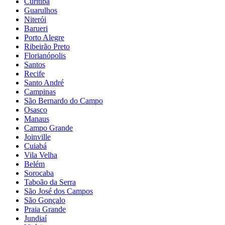
Curitiba
Guarulhos
Niterói
Barueri
Porto Alegre
Ribeirão Preto
Florianópolis
Santos
Recife
Santo André
Campinas
São Bernardo do Campo
Osasco
Manaus
Campo Grande
Joinville
Cuiabá
Vila Velha
Belém
Sorocaba
Taboão da Serra
São José dos Campos
São Gonçalo
Praia Grande
Jundiaí