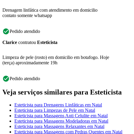
Drenagem linfática com atendimento em domicilio
contato somente whatsapp
Pedido atendido
Clarice
contratou
Esteticista
Limpeza de pele (rosto) em domicilio em botafogo. Hoje
(terça) aproximadamente 19h
Pedido atendido
Veja serviços similares para Esteticista
Esteticista para Drenagens Linfáticas em Natal
Esteticista para Limpezas de Pele em Natal
Esteticista para Massagens Anti Celulite em Natal
Esteticista para Massagens Modeladoras em Natal
Esteticista para Massagens Relaxantes em Natal
Esteticista para Massagens com Pedras Quentes em Natal