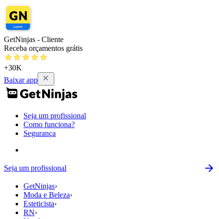
GetNinjas - Cliente
Receba orçamentos grátis
+30K
Baixar app
Seja um profissional
Como funciona?
Segurança
Seja um profissional
GetNinjas
›
Moda e Beleza
›
Esteticista
›
RN
›