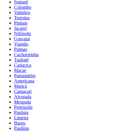
Sumaré
Colombo
Valinhos
Teresina
Pinhais
Jacareí
Nilópolis
Gravataí
Viamão
Palmas
Cachoeirinha
Taubaté
Cariacica
Macaé
Parnamirim
Americana
Maricá
Camaçari
Alvorada
Mesquita
Petrópolis
Paulista
Limeira
Bauru
Paulínia