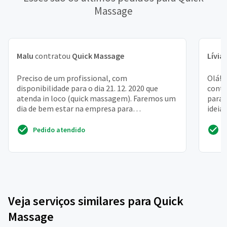
Massage
Malu
contratou
Quick Massage
Lívia
Preciso de um profissional, com
Olá! 
disponibilidade para o dia 21. 12. 2020 que
contr
atenda in loco (quick massagem). Faremos um
para o
dia de bem estar na empresa para
ideia
atendimento dos funcionarios
funcio
Pedido atendido
Veja serviços similares para Quick
Massage