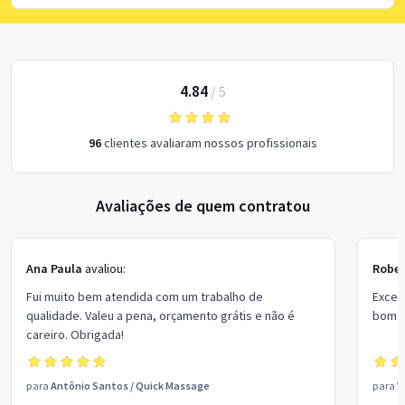
4.84
/
5
96
clientes avaliaram nossos profissionais
Avaliações de quem contratou
Ana Paula
avaliou:
Rober
Fui muito bem atendida com um trabalho de
Excel
qualidade. Valeu a pena, orçamento grátis e não é
bom p
careiro. Obrigada!
para
Antônio Santos
/
Quick Massage
para
V