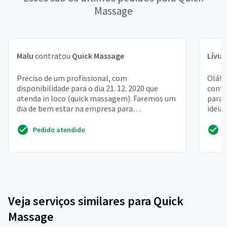
Massage
Malu
contratou
Quick Massage
Lívia
Preciso de um profissional, com
Olá! 
disponibilidade para o dia 21. 12. 2020 que
contr
atenda in loco (quick massagem). Faremos um
para o
dia de bem estar na empresa para
ideia
atendimento dos funcionarios
funcio
Pedido atendido
Veja serviços similares para Quick
Massage