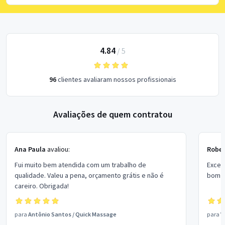
4.84
/
5
96
clientes avaliaram nossos profissionais
Avaliações de quem contratou
Ana Paula
avaliou:
Rober
Fui muito bem atendida com um trabalho de
Excel
qualidade. Valeu a pena, orçamento grátis e não é
bom p
careiro. Obrigada!
para
Antônio Santos
/
Quick Massage
para
V